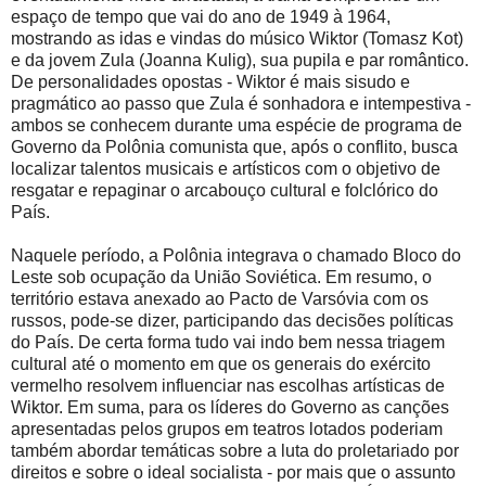
espaço de tempo que vai do ano de 1949 à 1964,
mostrando as idas e vindas do músico Wiktor (Tomasz Kot)
e da jovem Zula (Joanna Kulig), sua pupila e par romântico.
De personalidades opostas - Wiktor é mais sisudo e
pragmático ao passo que Zula é sonhadora e intempestiva -
ambos se conhecem durante uma espécie de programa de
Governo da Polônia comunista que, após o conflito, busca
localizar talentos musicais e artísticos com o objetivo de
resgatar e repaginar o arcabouço cultural e folclórico do
País.
Naquele período, a Polônia integrava o chamado Bloco do
Leste sob ocupação da União Soviética. Em resumo, o
território estava anexado ao Pacto de Varsóvia com os
russos, pode-se dizer, participando das decisões políticas
do País. De certa forma tudo vai indo bem nessa triagem
cultural até o momento em que os generais do exército
vermelho resolvem influenciar nas escolhas artísticas de
Wiktor. Em suma, para os líderes do Governo as canções
apresentadas pelos grupos em teatros lotados poderiam
também abordar temáticas sobre a luta do proletariado por
direitos e sobre o ideal socialista - por mais que o assunto