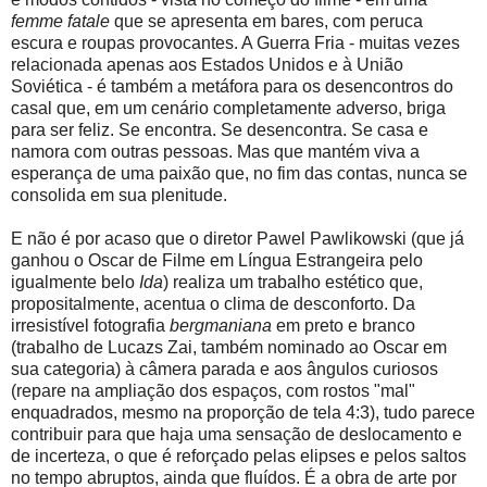
femme fatale
que se apresenta em bares, com peruca
escura e roupas provocantes. A Guerra Fria - muitas vezes
relacionada apenas aos Estados Unidos e à União
Soviética - é também a metáfora para os desencontros do
casal que, em um cenário completamente adverso, briga
para ser feliz. Se encontra. Se desencontra. Se casa e
namora com outras pessoas. Mas que mantém viva a
esperança de uma paixão que, no fim das contas, nunca se
consolida em sua plenitude.
E não é por acaso que o diretor Pawel Pawlikowski (que já
ganhou o Oscar de Filme em Língua Estrangeira pelo
igualmente belo
Ida
) realiza um trabalho estético que,
propositalmente, acentua o clima de desconforto. Da
irresistível fotografia
bergmaniana
em preto e branco
(trabalho de Lucazs Zai, também nominado ao Oscar em
sua categoria) à câmera parada e aos ângulos curiosos
(repare na ampliação dos espaços, com rostos "mal"
enquadrados, mesmo na proporção de tela 4:3), tudo parece
contribuir para que haja uma sensação de deslocamento e
de incerteza, o que é reforçado pelas elipses e pelos saltos
no tempo abruptos, ainda que fluídos. É a obra de arte por