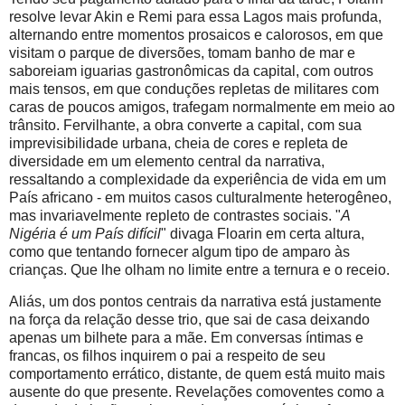
resolve levar Akin e Remi para essa Lagos mais profunda,
alternando entre momentos prosaicos e calorosos, em que
visitam o parque de diversões, tomam banho de mar e
saboreiam iguarias gastronômicas da capital, com outros
mais tensos, em que conduções repletas de militares com
caras de poucos amigos, trafegam normalmente em meio ao
trânsito. Fervilhante, a obra converte a capital, com sua
imprevisibilidade urbana, cheia de cores e repleta de
diversidade em um elemento central da narrativa,
ressaltando a complexidade da experiência de vida em um
País africano - em muitos casos culturalmente heterogêneo,
mas invariavelmente repleto de contrastes sociais. "
A
Nigéria é um País difícil
" divaga Floarin em certa altura,
como que tentando fornecer algum tipo de amparo às
crianças. Que lhe olham no limite entre a ternura e o receio.
Aliás, um dos pontos centrais da narrativa está justamente
na força da relação desse trio, que sai de casa deixando
apenas um bilhete para a mãe. Em conversas íntimas e
francas, os filhos inquirem o pai a respeito de seu
comportamento errático, distante, de quem está muito mais
ausente do que presente. Revelações comoventes como a