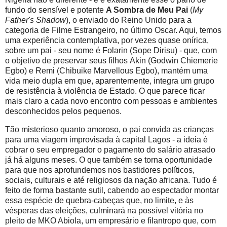
fundo do sensível e potente
A Sombra de Meu Pai
(
My
Father's Shadow
), o enviado do Reino Unido para a
categoria de Filme Estrangeiro, no último Oscar. Aqui, temos
uma experiência contemplativa, por vezes quase onírica,
sobre um pai - seu nome é Folarin (Sope Dirisu) - que, com
o objetivo de preservar seus filhos Akin (Godwin Chiemerie
Egbo) e Remi (Chibuike Marvellous Egbo), mantém uma
vida meio dupla em que, aparentemente, integra um grupo
de resistência à violência de Estado. O que parece ficar
mais claro a cada novo encontro com pessoas e ambientes
desconhecidos pelos pequenos.
Tão misterioso quanto amoroso, o pai convida as crianças
para uma viagem improvisada à capital Lagos - a ideia é
cobrar o seu empregador o pagamento do salário atrasado
já há alguns meses. O que também se torna oportunidade
para que nos aprofundemos nos bastidores políticos,
sociais, culturais e até religiosos da nação africana. Tudo é
feito de forma bastante sutil, cabendo ao espectador montar
essa espécie de quebra-cabeças que, no limite, e às
vésperas das eleições, culminará na possível vitória no
pleito de MKO Abiola, um empresário e filantropo que, com