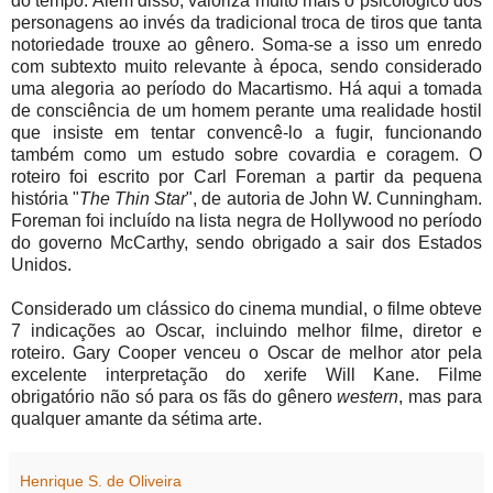
do tempo. Além disso, valoriza muito mais o psicológico dos
personagens ao invés da tradicional troca de tiros que tanta
notoriedade trouxe ao gênero. Soma-se a isso um enredo
com subtexto muito relevante à época, sendo considerado
uma alegoria ao período do Macartismo. Há aqui a tomada
de consciência de um homem perante uma realidade hostil
que insiste em tentar convencê-lo a fugir, funcionando
também como um estudo sobre covardia e coragem. O
roteiro foi escrito por Carl Foreman a partir da pequena
história "
The Thin Star
", de autoria de John W. Cunningham.
Foreman foi incluído na lista negra de Hollywood no período
do governo McCarthy, sendo obrigado a sair dos Estados
Unidos.
Considerado um clássico do cinema mundial, o filme obteve
7 indicações ao Oscar, incluindo melhor filme, diretor e
roteiro. Gary Cooper venceu o Oscar de melhor ator pela
excelente interpretação do xerife Will Kane. Filme
obrigatório não só para os fãs do gênero
western
, mas para
qualquer amante da sétima arte.
Henrique S. de Oliveira