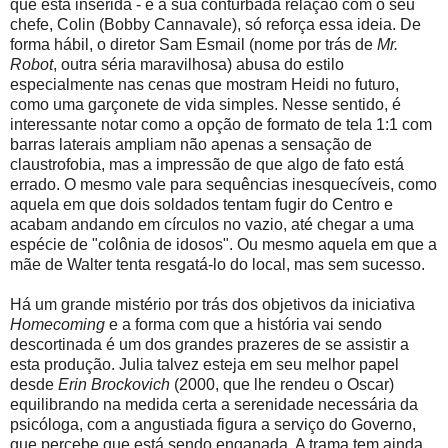
que está inserida - e a sua conturbada relação com o seu
chefe, Colin (Bobby Cannavale), só reforça essa ideia. De
forma hábil, o diretor Sam Esmail (nome por trás de
Mr.
Robot
, outra séria maravilhosa) abusa do estilo
especialmente nas cenas que mostram Heidi no futuro,
como uma garçonete de vida simples. Nesse sentido, é
interessante notar como a opção de formato de tela 1:1 com
barras laterais ampliam não apenas a sensação de
claustrofobia, mas a impressão de que algo de fato está
errado. O mesmo vale para sequências inesquecíveis, como
aquela em que dois soldados tentam fugir do Centro e
acabam andando em círculos no vazio, até chegar a uma
espécie de "colônia de idosos". Ou mesmo aquela em que a
mãe de Walter tenta resgatá-lo do local, mas sem sucesso.
Há um grande mistério por trás dos objetivos da iniciativa
Homecoming
e a forma com que a história vai sendo
descortinada é um dos grandes prazeres de se assistir a
esta produção. Julia talvez esteja em seu melhor papel
desde
Erin Brockovich
(2000, que lhe rendeu o Oscar)
equilibrando na medida certa a serenidade necessária da
psicóloga, com a angustiada figura a serviço do Governo,
que percebe que está sendo enganada. A trama tem ainda