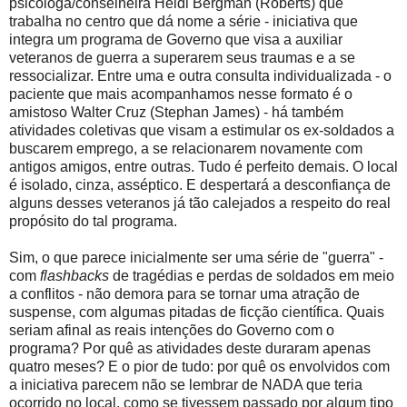
psicóloga/conselheira Heidi Bergman (Roberts) que
trabalha no centro que dá nome a série - iniciativa que
integra um programa de Governo que visa a auxiliar
veteranos de guerra a superarem seus traumas e a se
ressocializar. Entre uma e outra consulta individualizada - o
paciente que mais acompanhamos nesse formato é o
amistoso Walter Cruz (Stephan James) - há também
atividades coletivas que visam a estimular os ex-soldados a
buscarem emprego, a se relacionarem novamente com
antigos amigos, entre outras. Tudo é perfeito demais. O local
é isolado, cinza, asséptico. E despertará a desconfiança de
alguns desses veteranos já tão calejados a respeito do real
propósito do tal programa.
Sim, o que parece inicialmente ser uma série de "guerra" -
com
flashbacks
de tragédias e perdas de soldados em meio
a conflitos - não demora para se tornar uma atração de
suspense, com algumas pitadas de ficção científica. Quais
seriam afinal as reais intenções do Governo com o
programa? Por quê as atividades deste duraram apenas
quatro meses? E o pior de tudo: por quê os envolvidos com
a iniciativa parecem não se lembrar de NADA que teria
ocorrido no local, como se tivessem passado por algum tipo