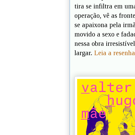
tira se infiltra em u
operação, vê as front
se apaixona pela irm
movido a sexo e fadad
nessa obra irresistíve
largar.
Leia a resenh