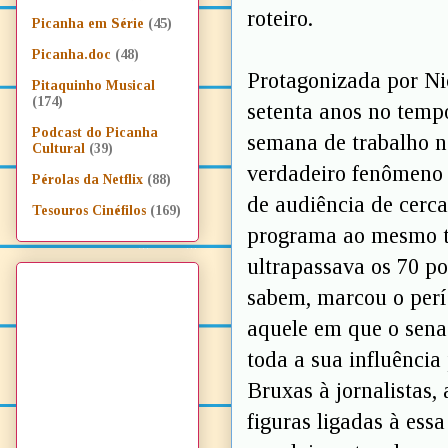
roteiro.
Picanha em Série
(45)
Picanha.doc
(48)
Protagonizada por Ni
Pitaquinho Musical
(174)
setenta anos no tem
Podcast do Picanha
semana de trabalho n
Cultural
(39)
verdadeiro fenômeno t
Pérolas da Netflix
(88)
de audiência de cerca
Tesouros Cinéfilos
(169)
programa ao mesmo t
ultrapassava os 70 p
sabem, marcou o per
aquele em que o sena
toda a sua influênci
Bruxas à jornalistas, a
figuras ligadas à ess