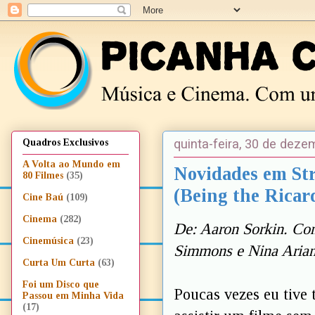
quinta-feira, 30 de dez
Quadros Exclusivos
A Volta ao Mundo em
Novidades em St
80 Filmes
(35)
(Being the Ricar
Cine Baú
(109)
Cinema
(282)
De: Aaron Sorkin. Com
Cinemúsica
(23)
Simmons e Nina Arian
Curta Um Curta
(63)
Foi um Disco que
Poucas vezes eu tive 
Passou em Minha Vida
(17)