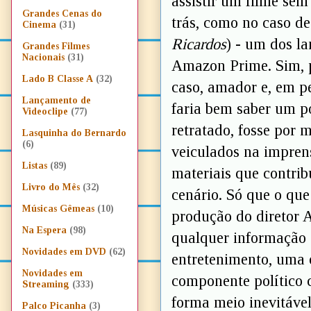
assistir um filme sem
Grandes Cenas do
trás, como no caso d
Cinema
(31)
Ricardos
) - um dos l
Grandes Filmes
Nacionais
(31)
Amazon Prime. Sim, p
Lado B Classe A
(32)
caso, amador e, em p
Lançamento de
faria bem saber um p
Videoclipe
(77)
retratado, fosse por 
Lasquinha do Bernardo
(6)
veiculados na impren
Listas
(89)
materiais que contri
Livro do Mês
(32)
cenário. Só que o que 
Músicas Gêmeas
(10)
produção do diretor 
Na Espera
(98)
qualquer informação 
Novidades em DVD
(62)
entretenimento, uma o
Novidades em
componente político 
Streaming
(333)
forma meio inevitável
Palco Picanha
(3)