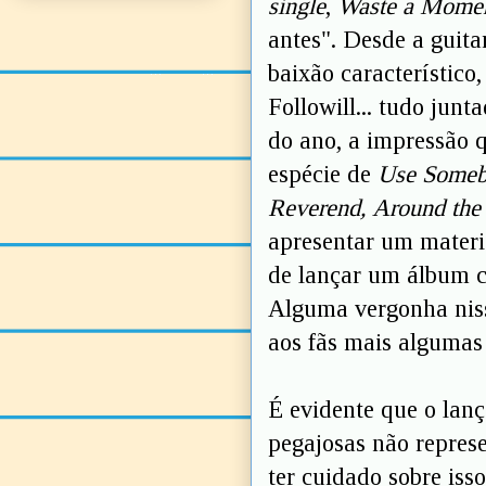
single
,
Waste a Mome
antes". Desde a guita
baixão característico
Followill... tudo jun
do ano, a impressão 
espécie de
Use Someb
Reverend, Around the
apresentar um materia
de lançar um álbum c
Alguma vergonha niss
aos fãs mais algumas 
É evidente que o lan
pegajosas não represe
ter cuidado sobre iss