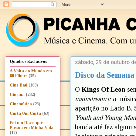
sábado, 29 de outubro d
Quadros Exclusivos
A Volta ao Mundo em
Disco da Semana
80 Filmes
(35)
Cine Baú
(109)
O
Kings Of Leon
sem
Cinema
(282)
mainstream
e a música
Cinemúsica
(23)
aparição no Lado B. 
Curta Um Curta
(63)
Youth and Young Ma
Foi um Disco que
banda até fez algum 
Passou em Minha Vida
(17)