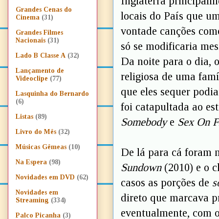
Inglaterra principal
Grandes Cenas do
locais do País que u
Cinema
(31)
vontade canções co
Grandes Filmes
Nacionais
(31)
só se modificaria m
Lado B Classe A
(32)
Da noite para o dia, o
Lançamento de
religiosa de uma famíl
Videoclipe
(77)
que eles sequer podia
Lasquinha do Bernardo
(6)
foi catapultada ao es
Listas
(89)
Somebody
e
Sex On F
Livro do Mês
(32)
Músicas Gêmeas
(10)
De lá para cá foram m
Na Espera
(98)
Sundown
(2010) e o 
Novidades em DVD
(62)
casos as porções de
s
Novidades em
direto que marcava pr
Streaming
(334)
eventualmente, com 
Palco Picanha
(3)