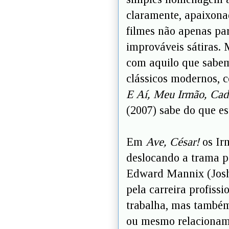
claramente, apaixonad
filmes não apenas para
improváveis sátiras.
com aquilo que sabem
clássicos modernos, 
E Aí, Meu Irmão, Cad
(2007) sabe do que e
Em
Ave, César!
os Ir
deslocando a trama p
Edward Mannix (Josh 
pela carreira profissi
trabalha, mas também
ou mesmo relacionam