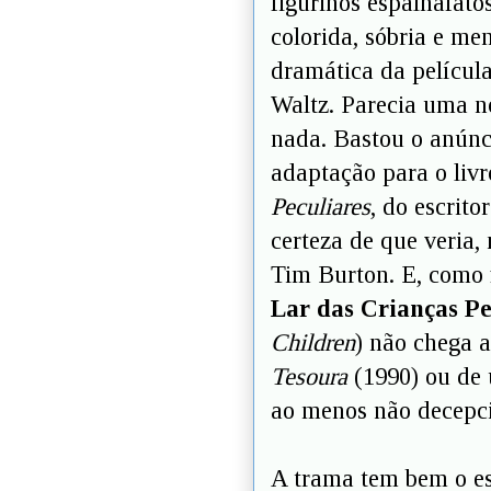
figurinos espalhafat
colorida, sóbria e me
dramática da pelícu
Waltz. Parecia uma no
nada. Bastou o anúnc
adaptação para o liv
Peculiares
, do escrit
certeza de que veria,
Tim Burton. E, como f
Lar das Crianças Pe
Children
) não chega 
Tesoura
(1990) ou d
ao menos não decepc
A trama tem bem o est