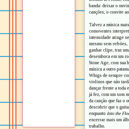
banda: deixar o ouvi
canções, o convite a
Talvez a música mais
comoventes interpret
intensidade atinge s
mesmo sem refrões, 
ganhar clipe, traz um
desemboca em um rock
Stone Age, com sua b
música a outro patam
Whigs de sempre com
violinos que não tar
dançar frente a toda 
já fez, com um som m
da canção que faz o o
descobrir que o guit
enquanto
Into the Flo
encerrar mais um álb
trabalho.