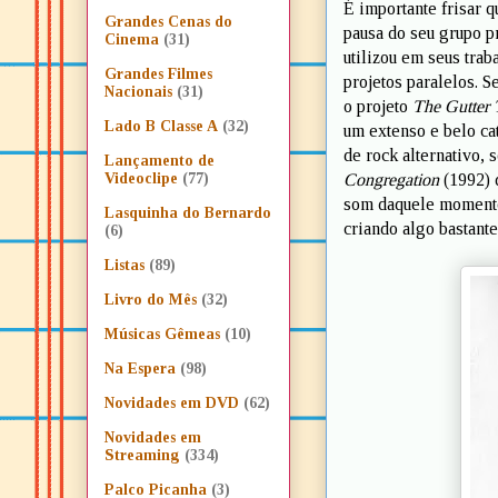
É importante frisar 
Grandes Cenas do
pausa do seu grupo p
Cinema
(31)
utilizou em seus tra
Grandes Filmes
projetos paralelos. S
Nacionais
(31)
o projeto
The Gutter 
Lado B Classe A
(32)
um extenso e belo ca
de rock alternativo,
Lançamento de
Congregation
(1992) 
Videoclipe
(77)
som daquele momento
Lasquinha do Bernardo
criando algo bastante
(6)
Listas
(89)
Livro do Mês
(32)
Músicas Gêmeas
(10)
Na Espera
(98)
Novidades em DVD
(62)
Novidades em
Streaming
(334)
Palco Picanha
(3)