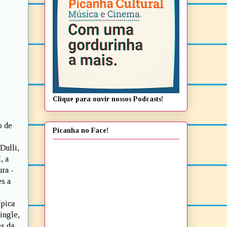
Clique para ouvir nossos Podcasts!
o de
Picanha no Face!
Dulli,
, a
ura -
es a
ípica
ingle,
es da