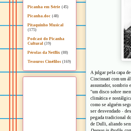
Picanha em Série
(45)
Picanha.doc
(48)
Pitaquinho Musical
(175)
Podcast do Picanha
Cultural
(39)
Pérolas da Netflix
(88)
Tesouros Cinéfilos
(169)
A julgar pela capa d
Cincinnati com um ál
assustador, sombrio 
"um disco sobre memó
climática e nostálgi
como se alguém segu
ser desvendado - de
pegada tradicional do
de Dulli, aliando se
Demon in Profile
, co