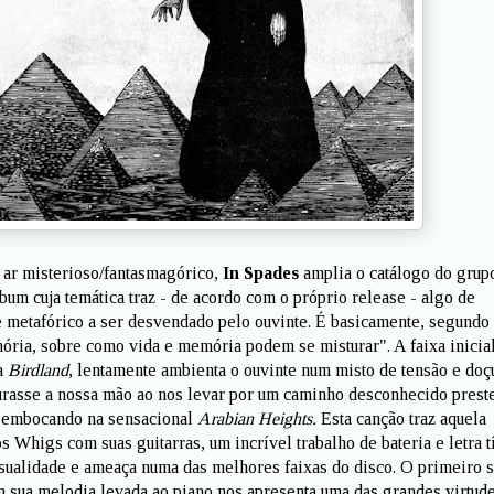
e ar misterioso/fantasmagórico,
In Spades
amplia o catálogo do grup
bum cuja temática traz - de acordo com o próprio release - algo de
e metafórico a ser desvendado pelo ouvinte. É basicamente, segundo 
ria, sobre como vida e memória podem se misturar". A faixa inicial
ca
Birdland
, lentamente ambienta o ouvinte num misto de tensão e doç
rasse a nossa mão ao nos levar por um caminho desconhecido prest
sembocando na sensacional
Arabian Heights.
Esta canção traz aquela
s Whigs com suas guitarras, um incrível trabalho de bateria e letra t
nsualidade e ameaça numa das melhores faixas do disco. O primeiro s
m sua melodia levada ao piano nos apresenta uma das grandes virtud