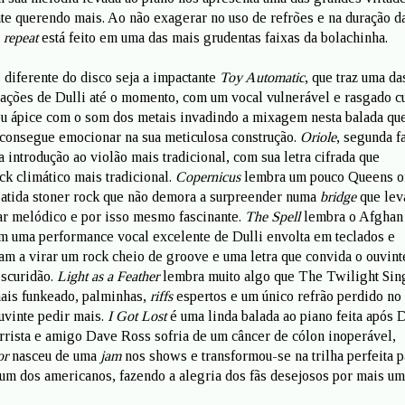
nte querendo mais. Ao não exagerar no uso de refrões e na duração d
o
repeat
está feito em uma das mais grudentas faixas da bolachinha.
 diferente do disco seja a impactante
Toy Automatic
, que traz uma da
ações de Dulli até o momento, com um vocal vulnerável e rasgado c
eu ápice com o som dos metais invadindo a mixagem nesta balada qu
consegue emocionar na sua meticulosa construção.
Oriole
, segunda f
a introdução ao violão mais tradicional, com sua letra cifrada que
 climático mais tradicional.
Copernicus
lembra um pouco Queens of
atida stoner rock que não demora a surpreender numa
bridge
que lev
ar melódico e por isso mesmo fascinante.
The Spell
lembra o Afghan
 uma performance vocal excelente de Dulli envolta em teclados e
dam a virar um rock cheio de groove e uma letra que convida o ouvint
escuridão.
Light as a Feather
lembra muito algo que The Twilight Sin
ais funkeado, palminhas,
riffs
espertos e um único refrão perdido no
uvinte pedir mais.
I Got Lost
é uma linda balada ao piano feita após D
arrista e amigo Dave Ross sofria de um câncer de cólon inoperável,
or
nasceu de uma
jam
nos shows e transformou-se na trilha perfeita p
um dos americanos, fazendo a alegria dos fãs desejosos por mais um