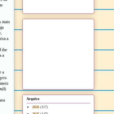
as
s mais
uja
e,
aixa a
 the
a a
e a
gers
 meio
ulli
Arquivo
ara
►
2026
(117)
►
2025
(147)