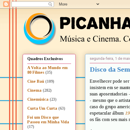
segunda-feira, 1 de mai
Quadros Exclusivos
Disco da Sem
A Volta ao Mundo em
80 Filmes
(35)
Envelhecer pode ser 
Cine Baú
(109)
insistem em se manter
Cinema
(282)
suas aposentadorias -
Cinemúsica
(23)
- mesmo que o artista
caso do grupo ameri
Curta Um Curta
(63)
espetacular álbum
19
Foi um Disco que
os fãs com seu mais
Passou em Minha Vida
(17)