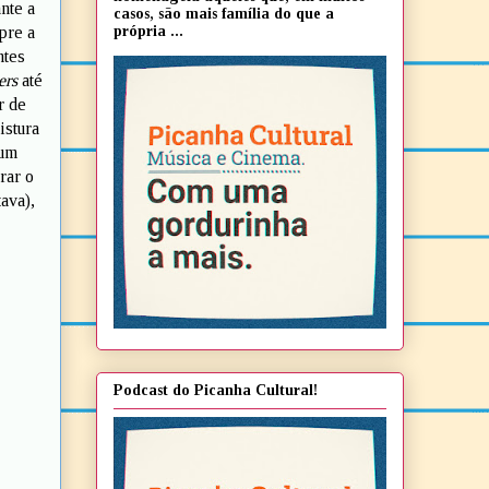
nte a
casos, são mais família do que a
própria ...
pre a
ntes
ers
até
r de
istura
bum
rar o
ava),
Podcast do Picanha Cultural!