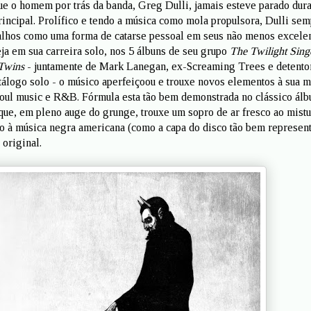
que o homem por trás da banda, Greg Dulli, jamais esteve parado dura
rincipal. Prolífico e tendo a música como mola propulsora, Dulli sem
balhos como uma forma de catarse pessoal em seus não menos excele
eja em sua carreira solo, nos 5 álbuns de seu grupo
The Twilight Sing
Twins
- juntamente de Mark Lanegan, ex-Screaming Trees e detento
tálogo solo - o músico aperfeiçoou e trouxe novos elementos à sua m
 soul music e R&B. Fórmula esta tão bem demonstrada no clássico ál
que, em pleno auge do grunge, trouxe um sopro de ar fresco ao mistu
 à música negra americana (como a capa do disco tão bem represent
 original.