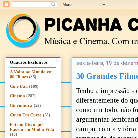
sexta-feira, 19 de deze
Quadros Exclusivos
A Volta ao Mundo em
30 Grandes Filme
80 Filmes
(35)
Cine Baú
(109)
Tenho a impressão - 
Cinema
(282)
diferentemente do qu
Cinemúsica
(23)
como um todo, não fo
Curta Um Curta
(63)
argumentar lembrando
Foi um Disco que
campo, com a vitória 
Passou em Minha Vida
(17)