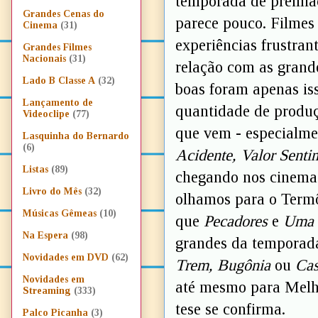
temporada de premia
Grandes Cenas do
parece pouco. Filmes
Cinema
(31)
experiências frustran
Grandes Filmes
Nacionais
(31)
relação com as grand
Lado B Classe A
(32)
boas foram apenas is
Lançamento de
quantidade de produç
Videoclipe
(77)
que vem - especialme
Lasquinha do Bernardo
(6)
Acidente, Valor Senti
Listas
(89)
chegando nos cinema
Livro do Mês
(32)
olhamos para o Termô
Músicas Gêmeas
(10)
que
Pecadores
e
Uma 
Na Espera
(98)
grandes da temporad
Novidades em DVD
(62)
Trem, Bugônia
ou
Cas
Novidades em
até mesmo para Melho
Streaming
(333)
tese se confirma.
Palco Picanha
(3)