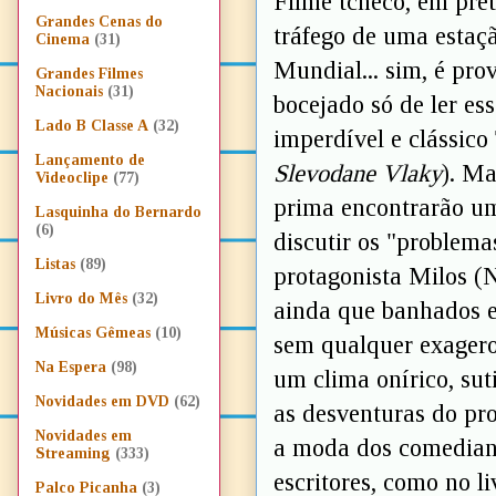
Filme tcheco, em pre
Grandes Cenas do
tráfego de uma estaç
Cinema
(31)
Mundial... sim, é pro
Grandes Filmes
Nacionais
(31)
bocejado só de ler es
Lado B Classe A
(32)
imperdível e clássico
Lançamento de
Slevodane Vlaky
). Ma
Videoclipe
(77)
prima encontrarão u
Lasquinha do Bernardo
(6)
discutir os "problem
Listas
(89)
protagonista Milos (N
Livro do Mês
(32)
ainda que banhados 
Músicas Gêmeas
(10)
sem qualquer exagero
Na Espera
(98)
um clima onírico, sut
Novidades em DVD
(62)
as desventuras do pr
Novidades em
a moda dos comediant
Streaming
(333)
escritores, como no l
Palco Picanha
(3)