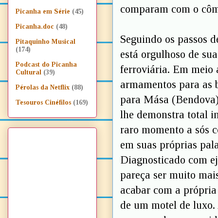
comparam com o cômi
Picanha em Série
(45)
Picanha.doc
(48)
Seguindo os passos d
Pitaquinho Musical
(174)
está orgulhoso de su
Podcast do Picanha
ferroviária. Em meio 
Cultural
(39)
armamentos para as b
Pérolas da Netflix
(88)
para Mása (Bendova),
Tesouros Cinéfilos
(169)
lhe demonstra total 
raro momento a sós c
em suas próprias pala
Diagnosticado com ej
pareça ser muito mais
acabar com a própria
de um motel de luxo.