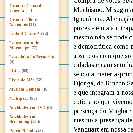
Compra de votos. Ava
Grandes Cenas do
Machismo. Misoginia.
Cinema
(31)
Ignorância. Alienaçã
Grandes Filmes
Nacionais
(31)
piores - e mais ultrap
Lado B Classe A
(32)
mesmo não se pode diz
Lançamento de
e democrática como no
Videoclipe
(77)
absurdos com que som
Lasquinha do Bernardo
(6)
caladas e camisetin
Listas
(89)
sendo a matéria-prim
Livro do Mês
(32)
Djonga, do Rincón Sa
Músicas Gêmeas
(10)
e que integram a noss
Na Espera
(98)
cotidiano que vivemos
Novidades em DVD
(62)
presença do Maglore,
Novidades em
mesmo a presença de 
Streaming
(334)
Vanguart em nossa re
Palco Picanha
(3)