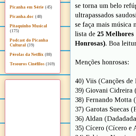
se torna um belo refú
Picanha em Série
(45)
ultrapassados saudos
Picanha.doc
(48)
se faça mais música 
Pitaquinho Musical
(175)
lista de
25 Melhores 
Podcast do Picanha
Honrosas)
. Boa leitu
Cultural
(39)
Pérolas da Netflix
(88)
Menções honrosas:
Tesouros Cinéfilos
(169)
40) Viis (Canções de
39) Giovani Cidreira
38) Fernando Motta 
37) Garotas Suecas (F
36) Aldan (Dadadada
35) Cícero (Cícero e 