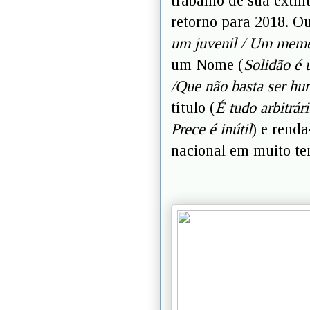
trabalho de sua extin
retorno para 2018. 
um juvenil / Um meme 
um Nome (
Solidão é 
/Que não basta ser hu
título (
É tudo arbitrár
Prece é inútil
) e rend
nacional em muito t