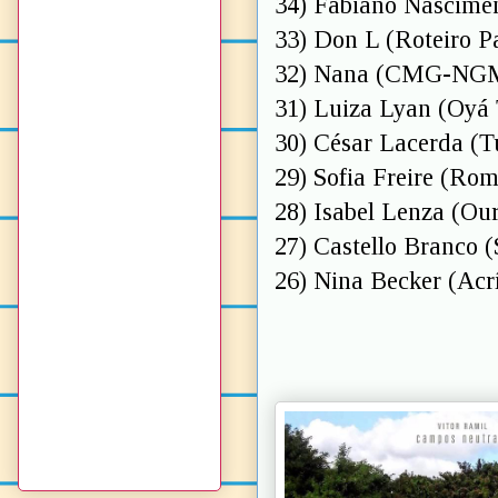
34) Fabiano Nascime
33) Don L (Roteiro Pa
32) Nana (CMG-NG
31) Luiza Lyan (Oyá
30) César Lacerda (
29) Sofia Freire (Rom
28) Isabel Lenza (Ou
27) Castello Branco 
26) Nina Becker (Acrí