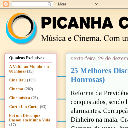
sexta-feira, 29 de deze
Quadros Exclusivos
A Volta ao Mundo em
25 Melhores Disc
80 Filmes
(35)
Honrosas)
Cine Baú
(109)
Cinema
(282)
Reforma da Previdênc
Cinemúsica
(23)
conquistados, sendo 
Curta Um Curta
(63)
alarmantes. Corrupçã
Foi um Disco que
Dinheiro na mala. Gr
Passou em Minha Vida
(17)