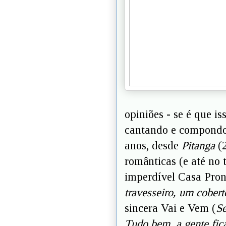
opiniões - se é que is
cantando e compondo 
anos, desde
Pitanga
(2
românticas (e até no
imperdível Casa Pron
travesseiro, um cobert
sincera Vai e Vem (
Se
Tudo bem, a gente fic