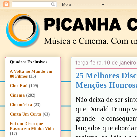
terça-feira, 10 de janeir
Quadros Exclusivos
A Volta ao Mundo em
25 Melhores Disc
80 Filmes
(35)
Menções Honros
Cine Baú
(109)
Cinema
(282)
Não deixa de ser sint
Cinemúsica
(23)
que Donald Trump ven
Curta Um Curta
(63)
grande - e consequen
Foi um Disco que
lançados que abordam
Passou em Minha Vida
(17)