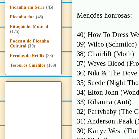
Picanha em Série
(45)
Menções honrosas:
Picanha.doc
(48)
Pitaquinho Musical
(175)
40) How To Dress Wel
Podcast do Picanha
39) Wilco (Schmilco)
Cultural
(39)
38) Chairlift (Moth)
Pérolas da Netflix
(88)
37) Weyes Blood (Fro
Tesouros Cinéfilos
(169)
36) Niki & The Dove 
35) Suede (Night Tho
34) Elton John (Wond
33) Rihanna (Anti)
32) Partybaby (The G
31) Anderson .Paak (
30) Kanye West (The 