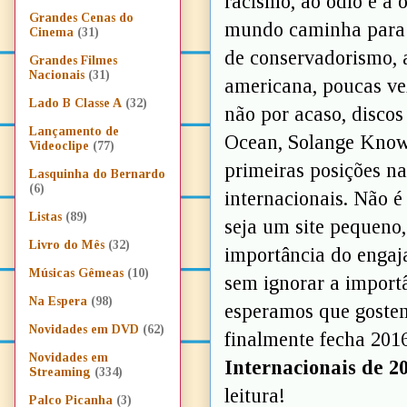
racismo, ao ódio e a 
Grandes Cenas do
mundo caminha para 
Cinema
(31)
de conservadorismo, a
Grandes Filmes
Nacionais
(31)
americana, poucas vez
Lado B Classe A
(32)
não por acaso, disc
Lançamento de
Ocean, Solange Knowl
Videoclipe
(77)
primeiras posições na
Lasquinha do Bernardo
(6)
internacionais. Não é
Listas
(89)
seja um site pequeno
Livro do Mês
(32)
importância do engaj
Músicas Gêmeas
(10)
sem ignorar a importâ
Na Espera
(98)
esperamos que gostem
Novidades em DVD
(62)
finalmente fecha 201
Novidades em
Internacionais de 2
Streaming
(334)
leitura!
Palco Picanha
(3)