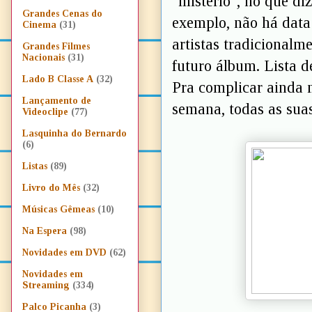
"mistério", no que d
Grandes Cenas do
exemplo, não há data
Cinema
(31)
artistas tradicional
Grandes Filmes
Nacionais
(31)
futuro álbum. Lista 
Lado B Classe A
(32)
Pra complicar ainda m
Lançamento de
semana, todas as suas
Videoclipe
(77)
Lasquinha do Bernardo
(6)
Listas
(89)
Livro do Mês
(32)
Músicas Gêmeas
(10)
Na Espera
(98)
Novidades em DVD
(62)
Novidades em
Streaming
(334)
Palco Picanha
(3)