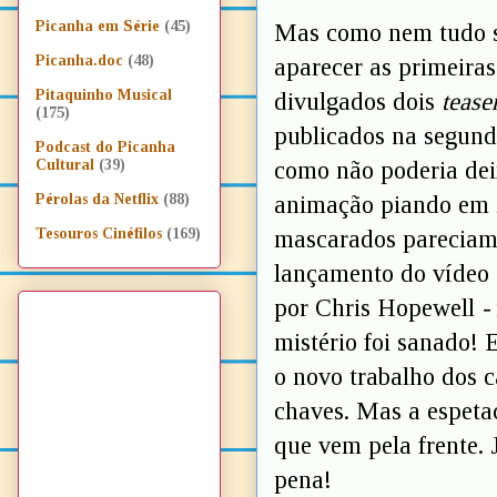
Picanha em Série
(45)
Mas como nem tudo s
Picanha.doc
(48)
aparecer as primeiras
Pitaquinho Musical
divulgados dois
tease
(175)
publicados na segunda
Podcast do Picanha
como não poderia dei
Cultural
(39)
animação piando em
Pérolas da Netflix
(88)
mascarados pareciam
Tesouros Cinéfilos
(169)
lançamento do víde
por Chris Hopewell
-
mistério foi sanado! 
o novo trabalho dos 
chaves. Mas a espetac
que vem pela frente. J
pena!