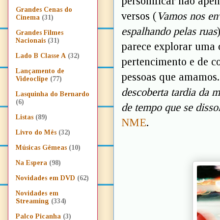
personificar não ape
Grandes Cenas do
versos (
Vamos nos env
Cinema
(31)
espalhando pelas ruas
Grandes Filmes
Nacionais
(31)
parece explorar uma c
Lado B Classe A
(32)
pertencimento e de c
Lançamento de
pessoas que amamos.
Videoclipe
(77)
descoberta tardia da 
Lasquinha do Bernardo
(6)
de tempo que se disso
Listas
(89)
NME
.
Livro do Mês
(32)
Músicas Gêmeas
(10)
Na Espera
(98)
Novidades em DVD
(62)
Novidades em
Streaming
(334)
Palco Picanha
(3)