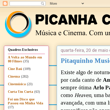
quarta-feira, 20 de maio
Quadros Exclusivos
A Volta ao Mundo em
Pitaquinho Music
80 Filmes
(35)
Cine Baú
(109)
Existe algo de noturn
Cinema
(282)
por cada canto de
Am
Cinemúsica
(23)
sempre ótima
Arlo P
Curta Um Curta
(63)
como
Heaven
, uma b
Foi um Disco que
avançada, com uma li
Passou em Minha Vida
(17)