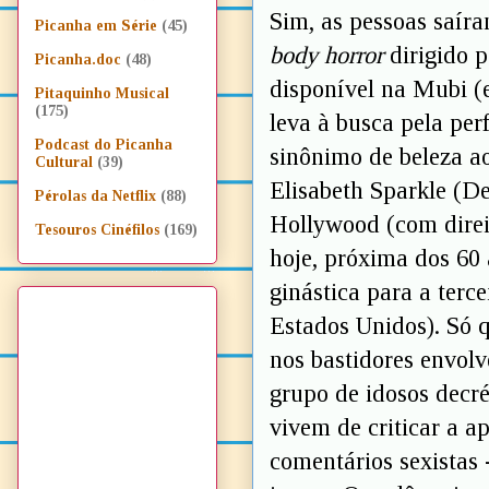
Sim, as pessoas saír
Picanha em Série
(45)
body horror
dirigido p
Picanha.doc
(48)
disponível na Mubi (e
Pitaquinho Musical
(175)
leva à busca pela per
Podcast do Picanha
sinônimo de beleza ao
Cultural
(39)
Elisabeth Sparkle (D
Pérolas da Netflix
(88)
Hollywood (com direi
Tesouros Cinéfilos
(169)
hoje, próxima dos 60
ginástica para a terc
Estados Unidos). Só 
nos bastidores envolv
grupo de idosos decré
vivem de criticar a 
comentários sexistas 