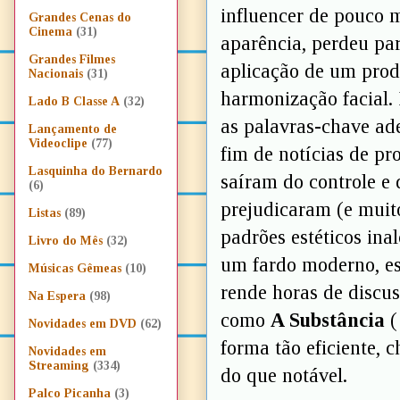
influencer de pouco 
Grandes Cenas do
Cinema
(31)
aparência, perdeu par
Grandes Filmes
aplicação de um prod
Nacionais
(31)
harmonização facial.
Lado B Classe A
(32)
as palavras-chave a
Lançamento de
Videoclipe
(77)
fim de notícias de pr
Lasquinha do Bernardo
saíram do controle e 
(6)
prejudicaram (e muit
Listas
(89)
padrões estéticos in
Livro do Mês
(32)
um fardo moderno, es
Músicas Gêmeas
(10)
rende horas de discus
Na Espera
(98)
como
A Substância
(
Novidades em DVD
(62)
forma tão eficiente, 
Novidades em
Streaming
(334)
do que notável.
Palco Picanha
(3)