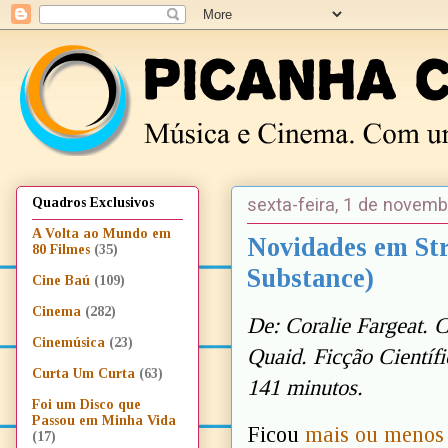
sexta-feira, 1 de novem
Quadros Exclusivos
A Volta ao Mundo em
Novidades em Str
80 Filmes
(35)
Substance)
Cine Baú
(109)
Cinema
(282)
De: Coralie Fargeat.
Cinemúsica
(23)
Quaid. Ficção Científ
Curta Um Curta
(63)
141 minutos.
Foi um Disco que
Passou em Minha Vida
Ficou
mais ou menos
(17)