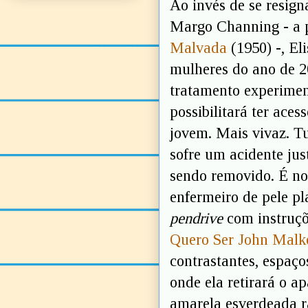
Ao invés de se resign
Margo Channing - a 
Malvada
(1950) -, El
mulheres do ano de 
tratamento experimen
possibilitará ter ace
jovem. Mais vivaz. T
sofre um acidente ju
sendo removido. É no
enfermeiro de pele pl
pendrive
com instruçõ
Quero Ser John Malk
contrastantes, espaço
onde ela retirará o a
amarela esverdeada ra