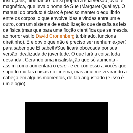
instruções, "libertando" de si própria a sua versão jovial e
magnética, que leva o nome de Sue (Margaret Qualley). O
manual do produto é claro: é preciso manter o equilíbrio
entre os corpos, o que envolve idas e vindas entre um e
outro, com um sistema de estabilização que desafia as leis
da física (mas que para uma ficção científica que se mescla
ao horror estilo
David Cronenberg
turbinado, funciona
direitinho). E é óbvio que não é preciso ser nenhum
expert
para saber que Elisabeth/Sue ficará obcecada por sua
versão idealizada de juventude. O que fará a coisa toda
desandar. Gerando uma insatisfação que só aumenta -
assim como aumentará o
gore
- e eu confesso a vocês que
suporto muitas coisas no cinema, mas aqui me vi virando a
cabeça em alguns momentos, de tão angustiado (e isso é
um elogio).