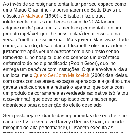
Ao invés de se resignar e tentar lutar por seu espaço como
uma Margo Channing - a personagem de Bette Davis no
clássico
A Malvada
(1950) -, Elisabeth faz o que,
infelizmente, muitas mulheres do ano de 2024 fariam:
adquire um
kit
para um tratamento experimental com um
produto injetável, que lhe possibilitará ter acesso a uma
versão "melhor de si mesma". Mais jovem. Mais vivaz. Tudo
começa quando, desalentada, Elisabeth sofre um acidente
justamente após ver um
outdoor
com o seu rosto sendo
removido. É no hospital que ela conhece um excêntrico
enfermeiro de pele plastificada (Robin Greer), que lhe
entrega um
pendrive
com instruções. O que envolve a ida a
um local meio
Quero Ser John Malkovich
(2000) das ideias,
com cores contrastantes, espaços apertados e algo tipo uma
gaveta séptica onde ela retirará o aparato, que conta com
um produto de cor amarela esverdeada radioativa (só faltou
a caveirinha), que deve ser aplicado com uma seringa
gigantesca para a obtenção do efeito desejado.
Sem pestanejar e, diante das reprimendas do seu chefe no
canal de TV, o executivo Harvey (Dennis Quaid, no modo
misógino de alta performance), Elisabeth executa as