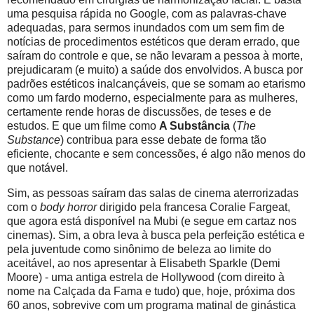
uma pesquisa rápida no Google, com as palavras-chave
adequadas, para sermos inundados com um sem fim de
notícias de procedimentos estéticos que deram errado, que
saíram do controle e que, se não levaram a pessoa à morte,
prejudicaram (e muito) a saúde dos envolvidos. A busca por
padrões estéticos inalcançáveis, que se somam ao etarismo
como um fardo moderno, especialmente para as mulheres,
certamente rende horas de discussões, de teses e de
estudos. E que um filme como
A Substância
(
The
Substance
) contribua para esse debate de forma tão
eficiente, chocante e sem concessões, é algo não menos do
que notável.
Sim, as pessoas saíram das salas de cinema aterrorizadas
com o
body horror
dirigido pela francesa Coralie Fargeat,
que agora está disponível na Mubi (e segue em cartaz nos
cinemas). Sim, a obra leva à busca pela perfeição estética e
pela juventude como sinônimo de beleza ao limite do
aceitável, ao nos apresentar à Elisabeth Sparkle (Demi
Moore) - uma antiga estrela de Hollywood (com direito à
nome na Calçada da Fama e tudo) que, hoje, próxima dos
60 anos, sobrevive com um programa matinal de ginástica