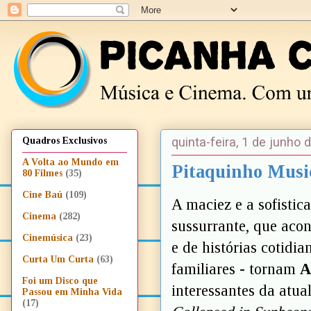
quinta-feira, 1 de junho 
Quadros Exclusivos
A Volta ao Mundo em
Pitaquinho Music
80 Filmes
(35)
Cine Baú
(109)
A maciez e a sofistic
Cinema
(282)
sussurrante, que acon
Cinemúsica
(23)
e de histórias cotidi
Curta Um Curta
(63)
familiares - tornam
A
Foi um Disco que
interessantes da atua
Passou em Minha Vida
(17)