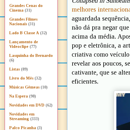
Collapsed in Sunbean
Grandes Cenas do
melhores internacion
Cinema
(31)
aguardada sequência, 
Grandes Filmes
Nacionais
(31)
não dá pra negar que
Lado B Classe A
(32)
acima da média. Apo
Lançamento de
pop e eletrônica, a ar
Videoclipe
(77)
criativa como veícul
Lasquinha do Bernardo
(6)
revelar aos poucos, s
Listas
(89)
cativante, que se alte
Livro do Mês
(32)
eficientes.
Músicas Gêmeas
(10)
Na Espera
(98)
Novidades em DVD
(62)
Novidades em
Streaming
(333)
Palco Picanha
(3)