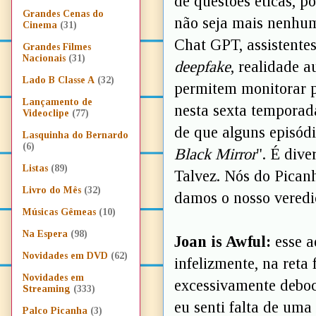
de questões éticas, p
Grandes Cenas do
não seja mais nenhu
Cinema
(31)
Chat GPT, assistente
Grandes Filmes
Nacionais
(31)
deepfake
, realidade
Lado B Classe A
(32)
permitem monitorar p
Lançamento de
nesta sexta temporada
Videoclipe
(77)
de que alguns episód
Lasquinha do Bernardo
(6)
Black Mirror
". É dive
Listas
(89)
Talvez. Nós do Picanh
Livro do Mês
(32)
damos o nosso veredi
Músicas Gêmeas
(10)
Na Espera
(98)
Joan is Awful:
esse a
Novidades em DVD
(62)
infelizmente, na reta
Novidades em
excessivamente deboc
Streaming
(333)
eu senti falta de um
Palco Picanha
(3)