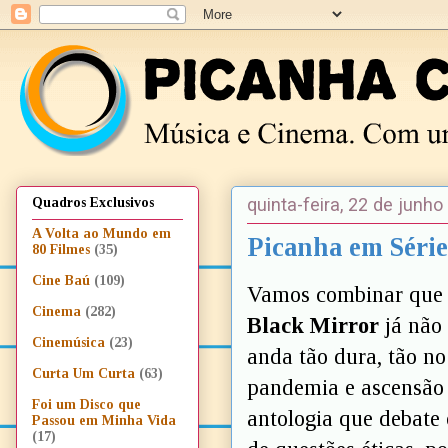
quinta-feira, 22 de junh
Quadros Exclusivos
A Volta ao Mundo em
Picanha em Série
80 Filmes
(35)
Cine Baú
(109)
Vamos combinar que t
Cinema
(282)
Black Mirror
já não 
Cinemúsica
(23)
anda tão dura, tão no
Curta Um Curta
(63)
pandemia e ascensão 
Foi um Disco que
antologia que debate 
Passou em Minha Vida
(17)