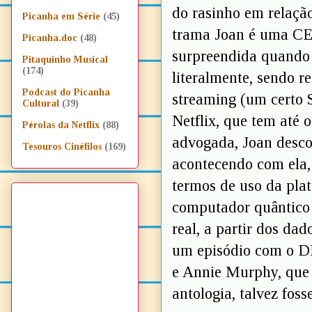
do rasinho em relaçã
Picanha em Série
(45)
trama Joan é uma CE
Picanha.doc
(48)
surpreendida quando 
Pitaquinho Musical
(174)
literalmente, sendo 
Podcast do Picanha
streaming (um certo S
Cultural
(39)
Netflix, que tem até 
Pérolas da Netflix
(88)
advogada, Joan descob
Tesouros Cinéfilos
(169)
acontecendo com ela, 
termos de uso da plat
computador quântico 
real, a partir dos dad
um episódio com o D
e Annie Murphy, que 
antologia, talvez fos