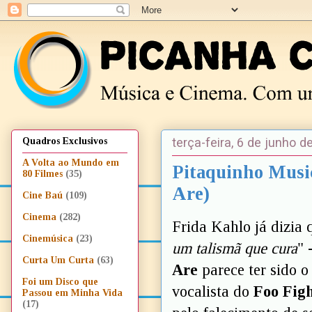
terça-feira, 6 de junho d
Quadros Exclusivos
A Volta ao Mundo em
Pitaquinho Music
80 Filmes
(35)
Are)
Cine Baú
(109)
Cinema
(282)
Frida Kahlo já dizia 
Cinemúsica
(23)
um talismã que cura
" 
Curta Um Curta
(63)
Are
parece ter sido o
Foi um Disco que
vocalista do
Foo Figh
Passou em Minha Vida
(17)