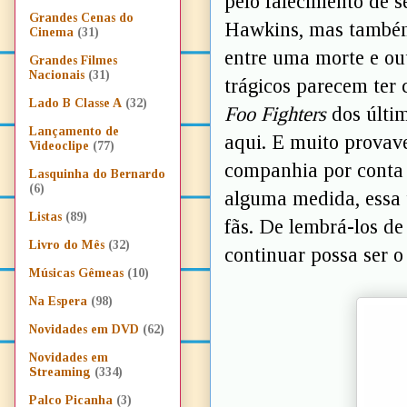
pelo falecimento de s
Grandes Cenas do
Hawkins, mas também
Cinema
(31)
entre uma morte e out
Grandes Filmes
Nacionais
(31)
trágicos parecem ter 
Lado B Classe A
(32)
Foo Fighters
dos últi
Lançamento de
aqui. E muito provav
Videoclipe
(77)
companhia por conta 
Lasquinha do Bernardo
(6)
alguma medida, essa 
Listas
(89)
fãs. De lembrá-los de 
Livro do Mês
(32)
continuar possa ser 
Músicas Gêmeas
(10)
Na Espera
(98)
Novidades em DVD
(62)
Novidades em
Streaming
(334)
Palco Picanha
(3)