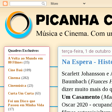
terça-feira, 1 de outubro
Quadros Exclusivos
A Volta ao Mundo em
Na Espera - Hist
80 Filmes
(35)
Cine Baú
(109)
Scarlett Johansson 
Cinema
(282)
Baumbach (
Frances H
Cinemúsica
(23)
dizer muito mais do 
Curta Um Curta
(63)
Um Casamento
(
Mar
Foi um Disco que
Oscar 2020 - ocupand
Passou em Minha Vida
(17)