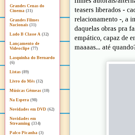
filmes autorais/alter
Grandes Cenas do
teasers liberados - 
Cinema
(31)
relacionamento -, a 
Grandes Filmes
Nacionais
(31)
daquelas obras pra fa
Lado B Classe A
(32)
empático, capaz de e
Lançamento de
maaaas... até quando
Videoclipe
(77)
Lasquinha do Bernardo
(6)
Listas
(89)
Livro do Mês
(32)
Músicas Gêmeas
(10)
Na Espera
(98)
Novidades em DVD
(62)
Novidades em
Streaming
(334)
Palco Picanha
(3)