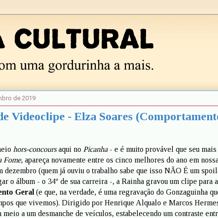
embro de 2019
e Videoclipe - Elza Soares (Comportament
meio
hors-concours
aqui no
Picanha
- e é muito provável que seu mais
a Fome
, apareça novamente entre os cinco melhores do ano em nossa
m dezembro (quem já ouviu o trabalho sabe que isso NÃO É um spoile
r o álbum - o 34º de sua carreira -, a Rainha gravou um clipe para a
nto Geral
(e que, na verdade, é uma regravação do Gonzaguinha qu
empos que vivemos). Dirigido por Henrique Alqualo e Marcos Hermes
 meio a um desmanche de veículos, estabelecendo um contraste entr