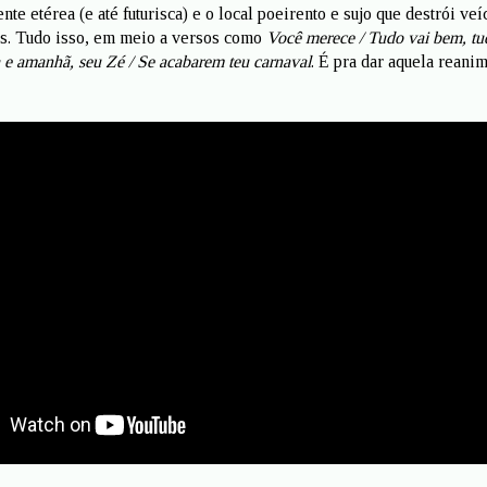
nte etérea (e até futurisca) e o local poeirento e sujo que destrói veí
os. Tudo isso, em meio a versos como
Você merece / Tudo vai bem, tu
a e amanhã, seu Zé / Se acabarem teu carnaval
. É pra dar aquela reani