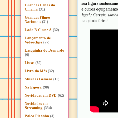
sua figura suntuosame
Grandes Cenas do
e outros equipament
Cinema
(31)
legal / Cerveja, samb
Grandes Filmes
na quinta-feira!
Nacionais
(31)
Lado B Classe A
(32)
Lançamento de
Videoclipe
(77)
Lasquinha do Bernardo
(6)
Listas
(89)
Livro do Mês
(32)
Músicas Gêmeas
(10)
Na Espera
(98)
Novidades em DVD
(62)
Novidades em
Streaming
(334)
Palco Picanha
(3)