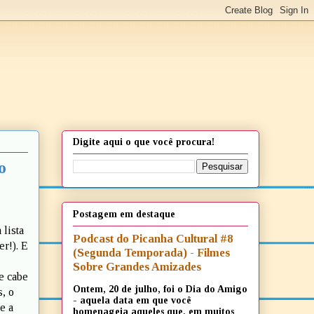
Digite aqui o que você procura!
o
Postagem em destaque
 lista
Podcast do Picanha Cultural #8
r!). E
(Segunda Temporada) - Filmes
Sobre Grandes Amizades
e cabe
Ontem, 20 de julho, foi o Dia do Amigo
, o
- aquela data em que você
e a
homenageia aqueles que, em muitos