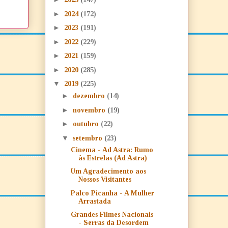
►
2024
(172)
►
2023
(191)
►
2022
(229)
►
2021
(159)
►
2020
(285)
▼
2019
(225)
►
dezembro
(14)
►
novembro
(19)
►
outubro
(22)
▼
setembro
(23)
Cinema - Ad Astra: Rumo
às Estrelas (Ad Astra)
Um Agradecimento aos
Nossos Visitantes
Palco Picanha - A Mulher
Arrastada
Grandes Filmes Nacionais
- Serras da Desordem