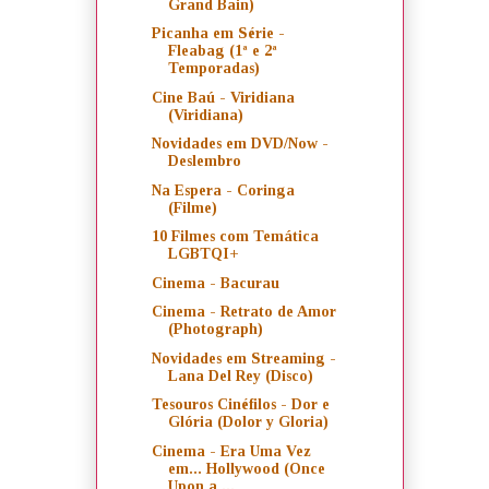
Grand Bain)
Picanha em Série -
Fleabag (1ª e 2ª
Temporadas)
Cine Baú - Viridiana
(Viridiana)
Novidades em DVD/Now -
Deslembro
Na Espera - Coringa
(Filme)
10 Filmes com Temática
LGBTQI+
Cinema - Bacurau
Cinema - Retrato de Amor
(Photograph)
Novidades em Streaming -
Lana Del Rey (Disco)
Tesouros Cinéfilos - Dor e
Glória (Dolor y Gloria)
Cinema - Era Uma Vez
em... Hollywood (Once
Upon a ...