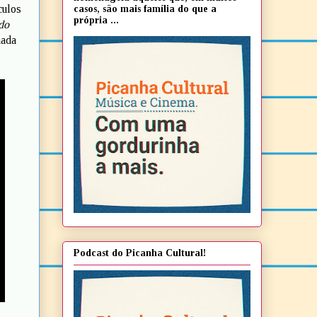
culos
casos, são mais família do que a
própria ...
do
mada
Podcast do Picanha Cultural!