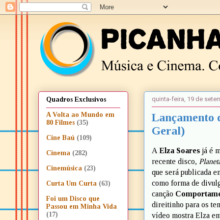
quinta-feira, 19 de set
Quadros Exclusivos
Lançamento d
A Volta ao Mundo em
80 Filmes
(35)
Geral)
Cine Baú
(109)
A
Elza Soares
já é 
Cinema
(282)
recente disco,
Planet
Cinemúsica
(23)
que será publicada e
como forma de divulga
Curta Um Curta
(63)
canção
Comportame
Foi um Disco que
direitinho para os t
Passou em Minha Vida
(17)
vídeo mostra Elza em