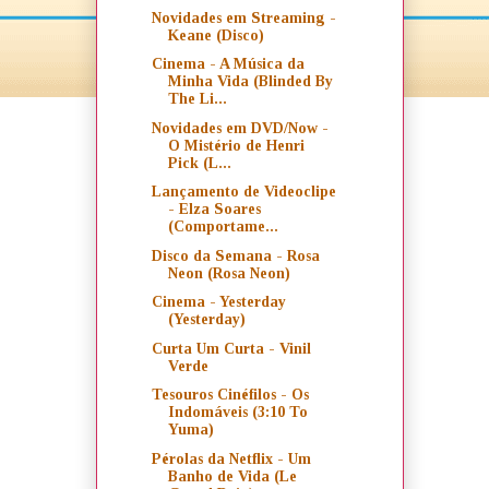
Novidades em Streaming -
Keane (Disco)
Cinema - A Música da
Minha Vida (Blinded By
The Li...
Novidades em DVD/Now -
O Mistério de Henri
Pick (L...
Lançamento de Videoclipe
- Elza Soares
(Comportame...
Disco da Semana - Rosa
Neon (Rosa Neon)
Cinema - Yesterday
(Yesterday)
Curta Um Curta - Vinil
Verde
Tesouros Cinéfilos - Os
Indomáveis (3:10 To
Yuma)
Pérolas da Netflix - Um
Banho de Vida (Le