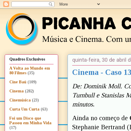
quinta-feira, 30 de abril 
Quadros Exclusivos
A Volta ao Mundo em
Cinema - Caso 13
80 Filmes
(35)
Cine Baú
(109)
De: Dominik Moll. Co
Cinema
(282)
Turnbull e Stanislas M
Cinemúsica
(23)
minutos
.
Curta Um Curta
(63)
Ainda no começo de
Foi um Disco que
Passou em Minha Vida
Stephanie Bertrand (
(17)