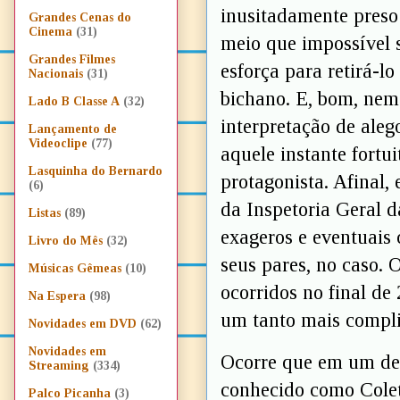
inusitadamente preso 
Grandes Cenas do
Cinema
(31)
meio que impossível s
Grandes Filmes
esforça para retirá-l
Nacionais
(31)
bichano. E, bom, nem
Lado B Classe A
(32)
interpretação de ale
Lançamento de
Videoclipe
(77)
aquele instante fortu
Lasquinha do Bernardo
protagonista. Afinal,
(6)
da Inspetoria Geral d
Listas
(89)
exageros e eventuais 
Livro do Mês
(32)
seus pares, no caso.
Músicas Gêmeas
(10)
ocorridos no final de
Na Espera
(98)
um tanto mais compli
Novidades em DVD
(62)
Novidades em
Ocorre que em um des
Streaming
(334)
conhecido como Colet
Palco Picanha
(3)