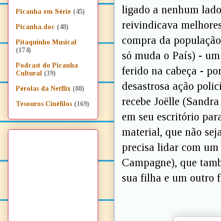
ligado a nenhum lado 
Picanha em Série
(45)
reivindicava melhore
Picanha.doc
(48)
compra da população 
Pitaquinho Musical
(174)
só muda o País) - um
Podcast do Picanha
ferido na cabeça - p
Cultural
(39)
desastrosa ação polic
Pérolas da Netflix
(88)
recebe Joëlle (Sandr
Tesouros Cinéfilos
(169)
em seu escritório pa
material, que não sej
precisa lidar com um
Campagne), que també
sua filha e um outro f