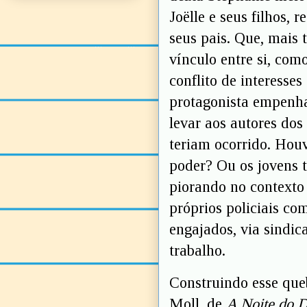
Joëlle e seus filhos,
seus pais. Que, mais 
vínculo entre si, co
conflito de interesses
protagonista empenha
levar aos autores dos
teriam ocorrido. Houv
poder? Ou os jovens 
piorando no contexto
próprios policiais c
engajados, via sindic
trabalho.
Construindo esse que
Moll, de
A Noite do D