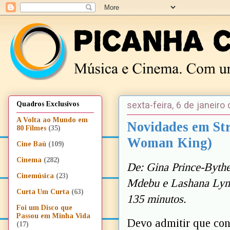
sexta-feira, 6 de janeiro
Quadros Exclusivos
A Volta ao Mundo em
Novidades em St
80 Filmes
(35)
Woman King)
Cine Baú
(109)
Cinema
(282)
De: Gina Prince-Byth
Cinemúsica
(23)
Mdebu e Lashana Lync
Curta Um Curta
(63)
135 minutos.
Foi um Disco que
Passou em Minha Vida
Devo admitir que con
(17)