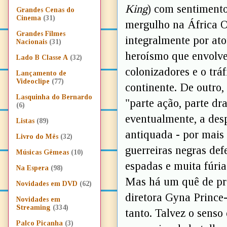
King
) com sentimento
Grandes Cenas do
Cinema
(31)
mergulho na África Oc
Grandes Filmes
integralmente por ato
Nacionais
(31)
heroísmo que envolve
Lado B Classe A
(32)
colonizadores e o trá
Lançamento de
Videoclipe
(77)
continente. De outro,
Lasquinha do Bernardo
"parte ação, parte d
(6)
eventualmente, a desp
Listas
(89)
antiquada - por mais 
Livro do Mês
(32)
guerreiras negras de
Músicas Gêmeas
(10)
espadas e muita fúria
Na Espera
(98)
Mas há um quê de pro
Novidades em DVD
(62)
diretora Gyna Prince
Novidades em
Streaming
(334)
tanto. Talvez o senso
Palco Picanha
(3)