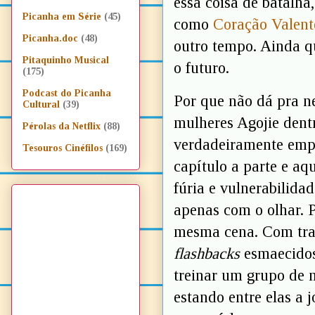
essa coisa de batalh
Picanha em Série
(45)
como
Coração Valent
Picanha.doc
(48)
outro tempo. Ainda q
Pitaquinho Musical
o futuro.
(175)
Podcast do Picanha
Por que não dá pra 
Cultural
(39)
mulheres Agojie dent
Pérolas da Netflix
(88)
verdadeiramente empo
Tesouros Cinéfilos
(169)
capítulo a parte e aq
fúria e vulnerabilida
apenas com o olhar. 
mesma cena. Com trau
flashbacks
esmaecidos
treinar um grupo de 
estando entre elas a