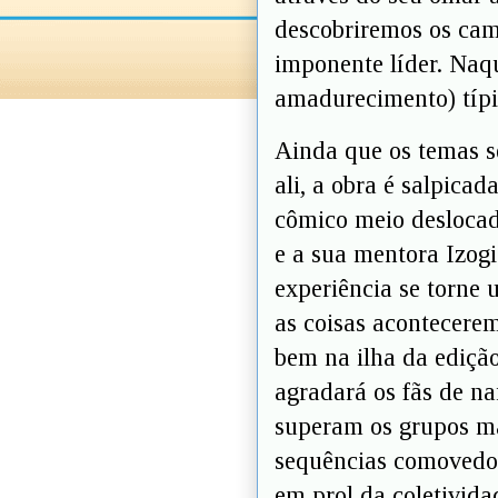
descobriremos os cam
imponente líder. Naqu
amadurecimento) típic
Ainda que os temas se
ali, a obra é salpic
cômico meio deslocad
e a sua mentora Izog
experiência se torne
as coisas acontecere
bem na ilha da edição
agradará os fãs de n
superam os grupos ma
sequências comovedor
em prol da coletivida