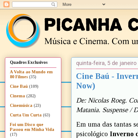
quinta-feira, 5 de janeir
Quadros Exclusivos
A Volta ao Mundo em
Cine Baú - Inver
80 Filmes
(35)
Now)
Cine Baú
(109)
Cinema
(282)
De: Nicolas Roeg. Com
Cinemúsica
(23)
Matania. Suspense / D
Curta Um Curta
(63)
Em uma das tantas se
Foi um Disco que
Passou em Minha Vida
psicológico
Inverno 
(17)