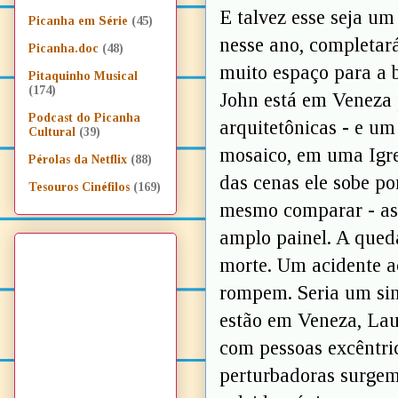
E talvez esse seja um
Picanha em Série
(45)
nesse ano, completar
Picanha.doc
(48)
muito espaço para a b
Pitaquinho Musical
(174)
John está em Veneza 
Podcast do Picanha
arquitetônicas - e um
Cultural
(39)
mosaico, em uma Igre
Pérolas da Netflix
(88)
das cenas ele sobe p
Tesouros Cinéfilos
(169)
mesmo comparar - as
amplo painel. A que
morte. Um acidente a
rompem. Seria um sin
estão em Veneza, Lau
com pessoas excêntric
perturbadoras surgem 