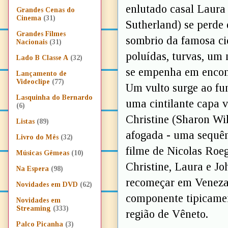
enlutado casal Laura 
Grandes Cenas do
Cinema
(31)
Sutherland) se perde 
Grandes Filmes
sombrio da famosa ci
Nacionais
(31)
poluídas, turvas, um
Lado B Classe A
(32)
se empenha em encont
Lançamento de
Videoclipe
(77)
Um vulto surge ao fun
Lasquinha do Bernardo
uma cintilante capa 
(6)
Christine (Sharon Wi
Listas
(89)
afogada - uma sequên
Livro do Mês
(32)
filme de Nicolas Roe
Músicas Gêmeas
(10)
Christine, Laura e Jo
Na Espera
(98)
recomeçar em Veneza 
Novidades em DVD
(62)
componente tipicamen
Novidades em
Streaming
(333)
região de Vêneto.
Palco Picanha
(3)