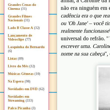
afinal, a Caroline da
Grandes Cenas do
não era ninguém em e
Cinema
(31)
cadência era o que re
Grandes Filmes
Nacionais
(31)
ou 'Oh Jane' – você ti
Lado B Classe A
(32)
realmente funcionasse
Lançamento de
universal do refrão. "
Videoclipe
(77)
escrever uma. Carolin
Lasquinha do Bernardo
(6)
nome na sua cabeça
",
Listas
(89)
Livro do Mês
(32)
Músicas Gêmeas
(10)
Na Espera
(98)
Novidades em DVD
(62)
Novidades em
Streaming
(333)
Palco Picanha
(3)