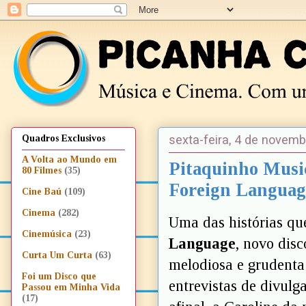
sexta-feira, 4 de novem
Quadros Exclusivos
A Volta ao Mundo em
Pitaquinho Music
80 Filmes
(35)
Foreign Languag
Cine Baú
(109)
Cinema
(282)
Uma das histórias qu
Cinemúsica
(23)
Language
, novo dis
Curta Um Curta
(63)
melodiosa e grudent
Foi um Disco que
entrevistas de divul
Passou em Minha Vida
(17)