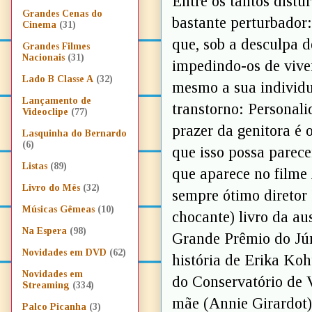
Entre os tantos distú
Grandes Cenas do
bastante perturbador
Cinema
(31)
que, sob a desculpa d
Grandes Filmes
Nacionais
(31)
impedindo-os de vive
Lado B Classe A
(32)
mesmo a sua individu
Lançamento de
transtorno: Personali
Videoclipe
(77)
prazer da genitora é 
Lasquinha do Bernardo
(6)
que isso possa parec
Listas
(89)
que aparece no filme
Livro do Mês
(32)
sempre ótimo diretor
Músicas Gêmeas
(10)
chocante) livro da au
Na Espera
(98)
Grande Prêmio do Júr
Novidades em DVD
(62)
história de Erika Koh
Novidades em
do Conservatório de 
Streaming
(334)
mãe (Annie Girardot)
Palco Picanha
(3)