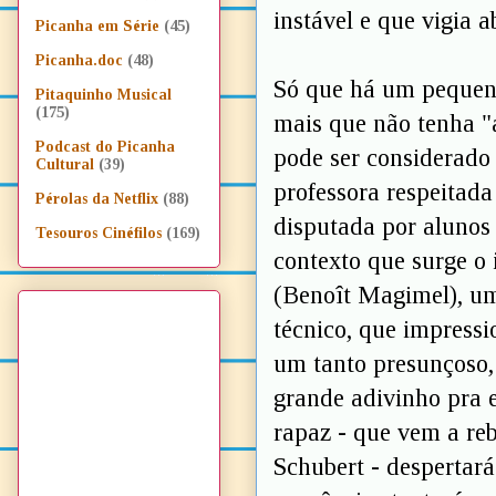
instável e que vigia
Picanha em Série
(45)
Picanha.doc
(48)
Só que há um pequeno
Pitaquinho Musical
(175)
mais que não tenha "
Podcast do Picanha
pode ser considerado 
Cultural
(39)
professora respeitada
Pérolas da Netflix
(88)
disputada por alunos
Tesouros Cinéfilos
(169)
contexto que surge o
(Benoît Magimel), um
técnico, que impress
um tanto presunçoso,
grande adivinho pra 
rapaz - que vem a re
Schubert - despertará