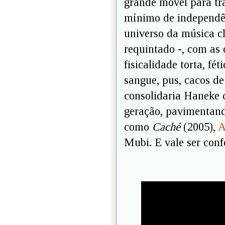
grande móvel para trá
mínimo de independên
universo da música c
requintado -, com as
fisicalidade torta, fé
sangue, pus, cacos de
consolidaria Haneke 
geração, pavimentand
como
Caché
(2005),
A
Mubi. E vale ser conf