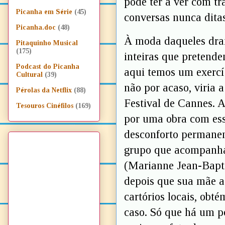
pode ter a ver com tr
Picanha em Série
(45)
conversas nunca ditas
Picanha.doc
(48)
À moda daqueles dram
Pitaquinho Musical
(175)
inteiras que pretende
Podcast do Picanha
aqui temos um exercíc
Cultural
(39)
não por acaso, viria
Pérolas da Netflix
(88)
Festival de Cannes. A
Tesouros Cinéfilos
(169)
por uma obra com ess
desconforto permanent
grupo que acompanha
(Marianne Jean-Baptis
depois que sua mãe a
cartórios locais, ob
caso. Só que há um p