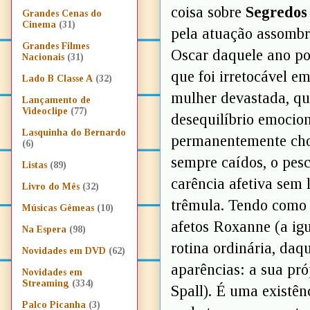
coisa sobre
Segredos
Grandes Cenas do
Cinema
(31)
pela atuação assombr
Grandes Filmes
Oscar daquele ano p
Nacionais
(31)
que foi irretocável e
Lado B Classe A
(32)
mulher devastada, que
Lançamento de
Videoclipe
(77)
desequilíbrio emocion
Lasquinha do Bernardo
permanentemente chor
(6)
sempre caídos, o pesc
Listas
(89)
carência afetiva sem
Livro do Mês
(32)
trêmula. Tendo como 
Músicas Gêmeas
(10)
afetos Roxanne (a ig
Na Espera
(98)
rotina ordinária, daq
Novidades em DVD
(62)
aparências: a sua pró
Novidades em
Streaming
(334)
Spall). É uma existên
Palco Picanha
(3)