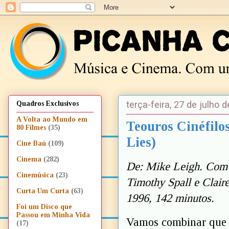
terça-feira, 27 de julho 
Quadros Exclusivos
A Volta ao Mundo em
Teouros Cinéfilos
80 Filmes
(35)
Lies)
Cine Baú
(109)
Cinema
(282)
De: Mike Leigh. Com 
Cinemúsica
(23)
Timothy Spall e Clair
Curta Um Curta
(63)
1996, 142 minutos.
Foi um Disco que
Passou em Minha Vida
Vamos combinar que é
(17)