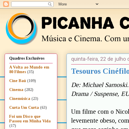
quinta-feira, 22 de julho
Quadros Exclusivos
A Volta ao Mundo em
Tesouros Cinéfilo
80 Filmes
(35)
Cine Baú
(109)
De: Michael Sarnoski
Cinema
(282)
Drama / Suspense, EU
Cinemúsica
(23)
Curta Um Curta
(63)
Um filme com o Nicola
Foi um Disco que
levemente obeso, com 
Passou em Minha Vida
(17)