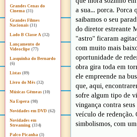
que mora sozinho em
Grandes Cenas do
a sua... porca. Porca
Cinema
(31)
saibamos o seu parad
Grandes Filmes
Nacionais
(31)
do diretor estreante 
Lado B Classe A
(32)
"astro" ficaram agita
Lançamento de
com muito mais baixo
Videoclipe
(77)
oportunidade de reden
Lasquinha do Bernardo
(6)
obra gira toda em tor
Listas
(89)
ele empreende na bu
Livro do Mês
(32)
que, aqui, encontrar
Músicas Gêmeas
(10)
sofre algum tipo de v
Na Espera
(98)
vingança contra seus 
Novidades em DVD
(62)
veículo de redenção. 
Novidades em
simbolismos, com uma
Streaming
(334)
Palco Picanha
(3)