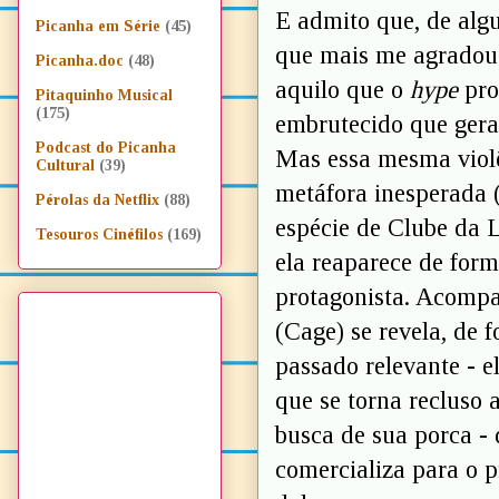
E admito que, de algu
Picanha em Série
(45)
que mais me agradou.
Picanha.doc
(48)
aquilo que o
hype
pro
Pitaquinho Musical
(175)
embrutecido que gerar
Podcast do Picanha
Mas essa mesma viol
Cultural
(39)
metáfora inesperada 
Pérolas da Netflix
(88)
espécie de Clube da L
Tesouros Cinéfilos
(169)
ela reaparece de for
protagonista. Acomp
(Cage) se revela, de 
passado relevante - e
que se torna recluso 
busca de sua porca - 
comercializa para o 