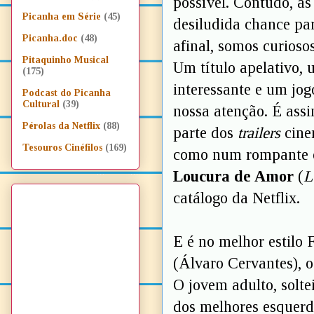
possível. Contudo, à
Picanha em Série
(45)
desiludida chance par
Picanha.doc
(48)
afinal, somos curioso
Pitaquinho Musical
Um título apelativo,
(175)
interessante e um jog
Podcast do Picanha
Cultural
(39)
nossa atenção. É ass
Pérolas da Netflix
(88)
parte dos
trailers
cinem
Tesouros Cinéfilos
(169)
como num rompante o
Loucura de Amor
(
L
catálogo da Netflix.
E é no melhor estilo
(Álvaro Cervantes), o
O jovem adulto, solte
dos melhores esquerd