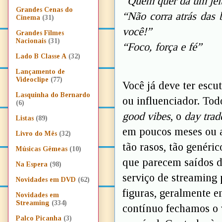
“Quem quer dá um jei
Grandes Cenas do
“Não corra atrás das b
Cinema
(31)
você!”
Grandes Filmes
Nacionais
(31)
“Foco, força e fé”
Lado B Classe A
(32)
Lançamento de
Videoclipe
(77)
Você já deve ter escu
Lasquinha do Bernardo
ou influenciador. Tod
(6)
good vibes
, o
day trad
Listas
(89)
em poucos meses ou a
Livro do Mês
(32)
tão rasos, tão genéri
Músicas Gêmeas
(10)
que parecem saídos d
Na Espera
(98)
serviço de streaming
Novidades em DVD
(62)
figuras, geralmente 
Novidades em
Streaming
(334)
contínuo fechamos o 
Palco Picanha
(3)