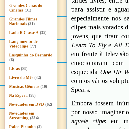
tardes livres, entre 
Grandes Cenas do
para assistir e agua
Cinema
(31)
especialmente nos
Grandes Filmes
Nacionais
(31)
clipes mais votados d
Lado B Classe A
(32)
jovens, que riram co
Lançamento de
Learn To Fly
e
All T
Videoclipe
(77)
em frente à televis
Lasquinha do Bernardo
(6)
emocionaram com 
Listas
(89)
esquecida
One Hit W
Livro do Mês
(32)
com os vários volupt
Músicas Gêmeas
(10)
Spears.
Na Espera
(98)
Embora fossem inúm
Novidades em DVD
(62)
por nosso imaginário
Novidades em
Streaming
(334)
aquele clipe
: em me
Palco Picanha
(3)