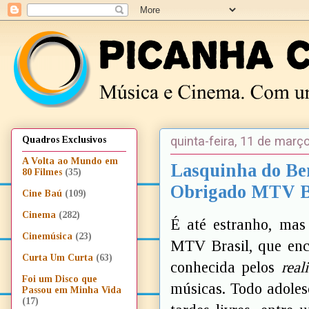
quinta-feira, 11 de març
Quadros Exclusivos
A Volta ao Mundo em
Lasquinha do Ber
80 Filmes
(35)
Obrigado MTV Br
Cine Baú
(109)
Cinema
(282)
É até estranho, ma
Cinemúsica
(23)
MTV Brasil, que enc
Curta Um Curta
(63)
conhecida pelos
real
Foi um Disco que
músicas. Todo adoles
Passou em Minha Vida
(17)