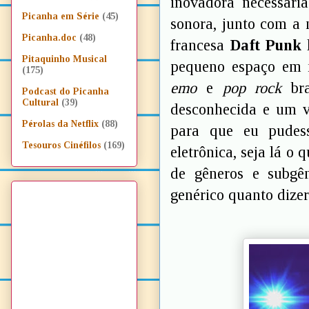
inovadora necessári
Picanha em Série
(45)
sonora, junto com a n
Picanha.doc
(48)
francesa
Daft Punk
Pitaquinho Musical
pequeno espaço em 
(175)
emo
e
pop rock
bra
Podcast do Picanha
Cultural
(39)
desconhecida e um vi
Pérolas da Netflix
(88)
para que eu pudes
Tesouros Cinéfilos
(169)
eletrônica, seja lá o
de gêneros e subgên
genérico quanto dizer