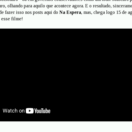
turo, olhando para aquilo que acontece agora. E o resultado, sinceram
de fazer isso nos posts aqui do
Na Espera
, mas, chega logo 15 de ag
 esse filme!