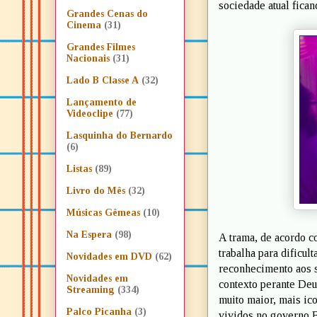
sociedade atual fican
Grandes Cenas do
Cinema
(31)
Grandes Filmes
Nacionais
(31)
Lado B Classe A
(32)
Lançamento de
Videoclipe
(77)
Lasquinha do Bernardo
(6)
Listas
(89)
Livro do Mês
(32)
Músicas Gêmeas
(10)
Na Espera
(98)
A trama, de acordo co
trabalha para dificul
Novidades em DVD
(62)
reconhecimento aos s
Novidades em
contexto perante Deu
Streaming
(334)
muito maior, mais ic
Palco Picanha
(3)
vividos no governo 