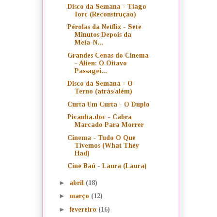
Disco da Semana - Tiago
Iorc (Reconstrução)
Pérolas da Netflix - Sete
Minutos Depois da
Meia-N...
Grandes Cenas do Cinema
- Alien: O Oitavo
Passagei...
Disco da Semana - O
Terno (atrás/além)
Curta Um Curta - O Duplo
Picanha.doc - Cabra
Marcado Para Morrer
Cinema - Tudo O Que
Tivemos (What They
Had)
Cine Baú - Laura (Laura)
►
abril
(18)
►
março
(12)
►
fevereiro
(16)