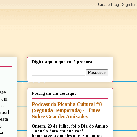
Digite aqui o que você procura!
o
ese -
Postagem em destaque
o em
Podcast do Picanha Cultural #8
as
(Segunda Temporada) - Filmes
rasil
Sobre Grandes Amizades
esta
o
Ontem, 20 de julho, foi o Dia do Amigo
- aquela data em que você
sa
homenageia aqueles que, em muitos