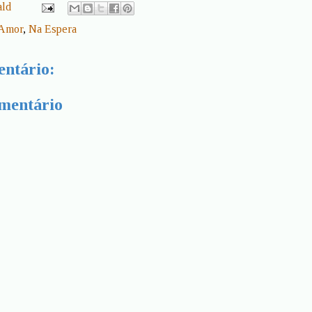
ald
 Amor
,
Na Espera
ntário:
mentário