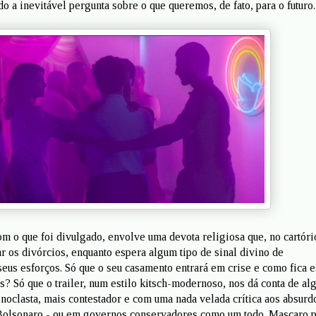
do a inevitável pergunta sobre o que queremos, de fato, para o futuro.
m o que foi divulgado, envolve uma devota religiosa que, no cartóri
tar os divórcios, enquanto espera algum tipo de sinal divino de
eus esforços. Só que o seu casamento entrará em crise e como fica 
s? Só que o trailer, num estilo kitsch-modernoso, nos dá conta de al
onoclasta, mais contestador e com uma nada velada crítica aos absurd
Bolsonaro - ou em governos conservadores como um todo. Mascaro 