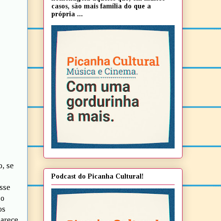
casos, são mais família do que a
própria ...
o, se
Podcast do Picanha Cultural!
esse
go
os
parece