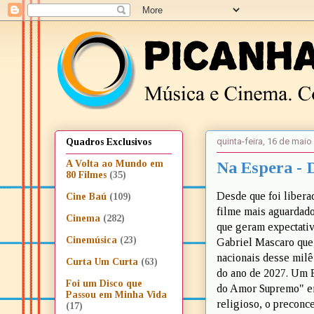
quinta-feira, 16 de maio
Quadros Exclusivos
Na Espera - 
A Volta ao Mundo em
80 Filmes
(35)
Desde que foi liber
Cine Baú
(109)
filme mais aguardado
Cinema
(282)
que geram expectati
Cinemúsica
(23)
Gabriel Mascaro que
nacionais desse milê
Curta Um Curta
(63)
do ano de 2027. Um B
Foi um Disco que
do Amor Supremo" em
Passou em Minha Vida
religioso, o preconc
(17)