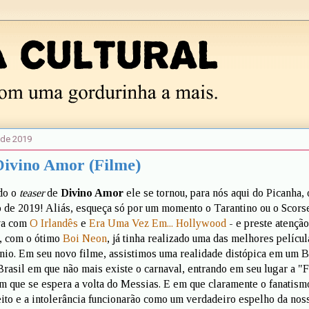
 de 2019
Divino Amor (Filme)
ado o
teaser
de
Divino Amor
ele se tornou, para nós aqui do Picanha, 
 de 2019! Aliás, esqueça só por um momento o Tarantino ou o Scors
va com
O Irlandês
e
Era Uma Vez Em... Hollywood
- e preste atençã
, com o ótimo
Boi Neon
, já tinha realizado uma das melhores películ
nio. Em seu novo filme, assistimos uma realidade distópica em um B
rasil em que não mais existe o carnaval, entrando em seu lugar a "F
 que se espera a volta do Messias. E em que claramente o fanatism
eito e a intolerância funcionarão como um verdadeiro espelho da nos