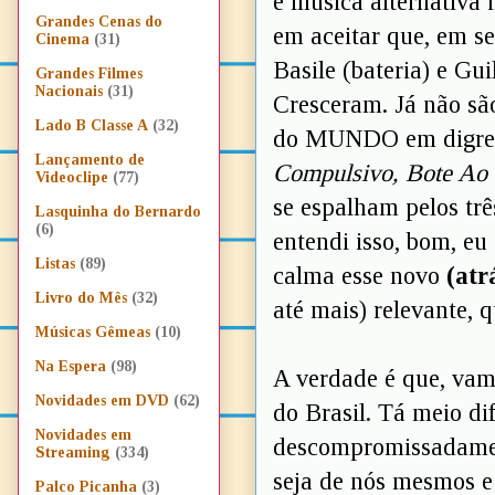
e música alternativa 
Grandes Cenas do
em aceitar que, em se
Cinema
(31)
Basile (bateria) e G
Grandes Filmes
Nacionais
(31)
Cresceram. Já não sã
Lado B Classe A
(32)
do MUNDO em digres
Lançamento de
Compulsivo, Bote Ao 
Videoclipe
(77)
se espalham pelos trê
Lasquinha do Bernardo
(6)
entendi isso, bom, e
Listas
(89)
calma esse novo
(atr
Livro do Mês
(32)
até mais) relevante, q
Músicas Gêmeas
(10)
Na Espera
(98)
A verdade é que, vam
Novidades em DVD
(62)
do Brasil. Tá meio difí
Novidades em
descompromissadament
Streaming
(334)
seja de nós mesmos e 
Palco Picanha
(3)