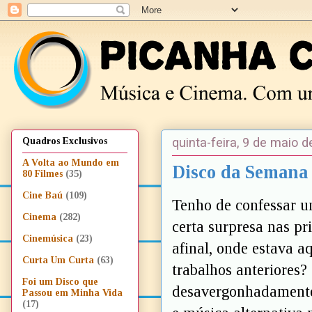
quinta-feira, 9 de maio 
Quadros Exclusivos
A Volta ao Mundo em
Disco da Semana 
80 Filmes
(35)
Cine Baú
(109)
Tenho de confessar u
Cinema
(282)
certa surpresa nas pr
Cinemúsica
(23)
afinal, onde estava 
Curta Um Curta
(63)
trabalhos anteriores?
Foi um Disco que
desavergonhadamente
Passou em Minha Vida
(17)