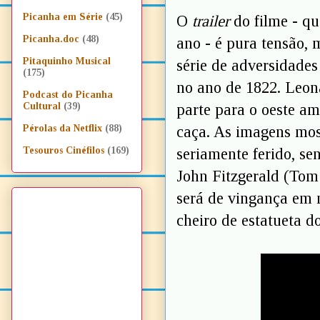
Picanha em Série
(45)
O
trailer
do filme - qu
Picanha.doc
(48)
ano - é pura tensão,
Pitaquinho Musical
série de adversidade
(175)
no ano de 1822. Leon
Podcast do Picanha
parte para o oeste a
Cultural
(39)
caça. As imagens mos
Pérolas da Netflix
(88)
seriamente ferido, se
Tesouros Cinéfilos
(169)
John Fitzgerald (Tom
será de vingança em 
cheiro de estatueta d