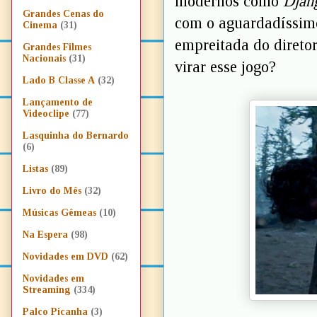
modernos como
Djan
Grandes Cenas do
com o aguardadíssi
Cinema
(31)
empreitada do diretor
Grandes Filmes
Nacionais
(31)
virar esse jogo?
Lado B Classe A
(32)
Lançamento de
Videoclipe
(77)
Lasquinha do Bernardo
(6)
Listas
(89)
Livro do Mês
(32)
Músicas Gêmeas
(10)
Na Espera
(98)
Novidades em DVD
(62)
Novidades em
Streaming
(334)
Palco Picanha
(3)