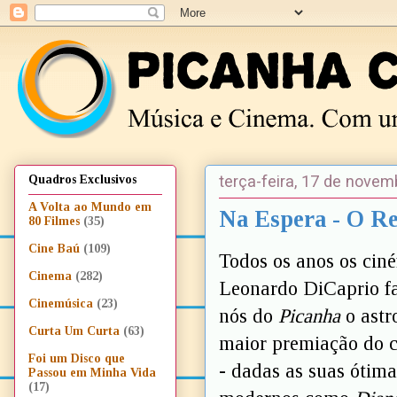
terça-feira, 17 de nove
Quadros Exclusivos
A Volta ao Mundo em
Na Espera - O Re
80 Filmes
(35)
Cine Baú
(109)
Todos os anos os ciné
Cinema
(282)
Leonardo DiCaprio fa
Cinemúsica
(23)
nós do
Picanha
o astr
Curta Um Curta
(63)
maior premiação do 
Foi um Disco que
- dadas as suas ótim
Passou em Minha Vida
(17)