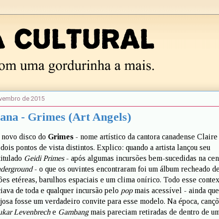
ovembro de 2015
ana - Grimes (Art Angels)
o novo disco do
Grimes
- nome artístico da cantora canadense Claire
 dois pontos de vista distintos. Explico: quando a artista lançou seu
titulado
Geidi Primes
- após algumas incursões bem-sucedidas na cen
derground
- o que os ouvintes encontraram foi um álbum recheado d
s etéreas, barulhos espaciais e um clima onírico. Todo esse contex
ciava de toda e qualquer incursão pelo
pop
mais acessível - ainda que
josa fosse um verdadeiro convite para esse modelo. Na época, canç
ukar Levenbrech
e
Gambang
mais pareciam retiradas de dentro de u