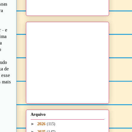
soas
ra
 - e
lima
a
o
tudo
xa de
a esse
s mais
Arquivo
►
2026
(115)
►
2025
(147)