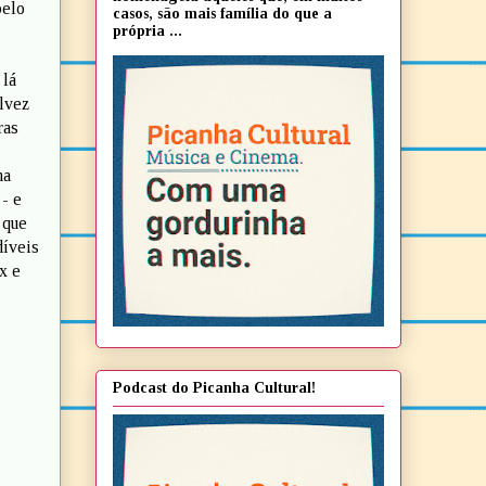
pelo
casos, são mais família do que a
própria ...
 lá
alvez
ras
ma
 - e
 que
díveis
x e
Podcast do Picanha Cultural!