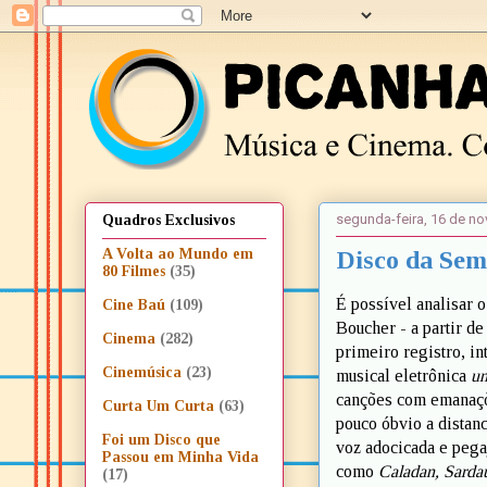
segunda-feira, 16 de n
Quadros Exclusivos
Disco da Sem
A Volta ao Mundo em
80 Filmes
(35)
É possível analisar 
Cine Baú
(109)
Boucher - a partir de
Cinema
(282)
primeiro registro, in
Cinemúsica
(23)
musical eletrônica
un
canções com emanaçõe
Curta Um Curta
(63)
pouco óbvio a distan
Foi um Disco que
voz adocicada e pega
Passou em Minha Vida
como
Caladan, Sarda
(17)