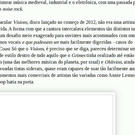
isturar música medieval, industrial e o eletrônica, com uma passada 
ao
noise rock
.
tacular
Visions
, disco lançado no começo de 2012, não era uma artista
vida. A forma com que a cantora intercalava elementos tão distintos t
um desafio meio exagerado para ouvintes mais acostumados com out
nos vocais
e que pudessem ser
mais facilmente digeridas - casos do
Coast
. Só que o
Visions
, é preciso que se diga, pareceu determinar u
e estilo dentro de tudo aquilo que o
Grimes
tinha realizado até então
s
(uma das melhores músicas do planeta, por sinal) e
Oblivion
, ainda
oadas tintas siderais, quase eram capazes de soar tão facilmente au
omentos mais comerciais de artistas tão variadas como Annie Lenno
op batia na porta.