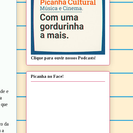
Clique para ouvir nossos Podcasts!
Picanha no Face!
ade e
a
 que
co da
 a