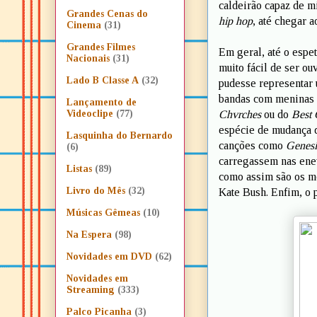
caldeirão capaz de m
Grandes Cenas do
hip hop
, até chegar 
Cinema
(31)
Grandes Filmes
Em geral, até o espe
Nacionais
(31)
muito fácil de ser ou
Lado B Classe A
(32)
pudesse representar 
bandas com meninas 
Lançamento de
Chvrches
ou do
Best 
Videoclipe
(77)
espécie de mudança d
Lasquinha do Bernardo
canções como
Genesi
(6)
carregassem nas enev
Listas
(89)
como assim são os m
Livro do Mês
(32)
Kate Bush. Enfim, o p
Músicas Gêmeas
(10)
Na Espera
(98)
Novidades em DVD
(62)
Novidades em
Streaming
(333)
Palco Picanha
(3)