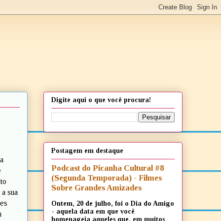
Digite aqui o que você procura!
Postagem em destaque
a
Podcast do Picanha Cultural #8
e
(Segunda Temporada) - Filmes
to
Sobre Grandes Amizades
 a sua
ões
Ontem, 20 de julho, foi o Dia do Amigo
- aquela data em que você
m
homenageia aqueles que, em muitos