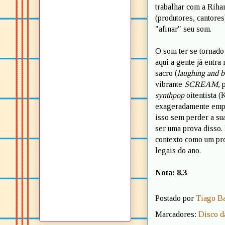
trabalhar com a Rihan
(produtores, cantores
"afinar" seu som.
O som ter se tornado 
aqui a gente já entra
sacro (
laughing and b
vibrante
SCREAM
, 
synthpop
oitentista (
exageradamente empoe
isso sem perder a sua 
ser uma prova disso. 
contexto como um pro
legais do ano.
Nota: 8,3
Postado por
Tiago B
Marcadores:
Disco d