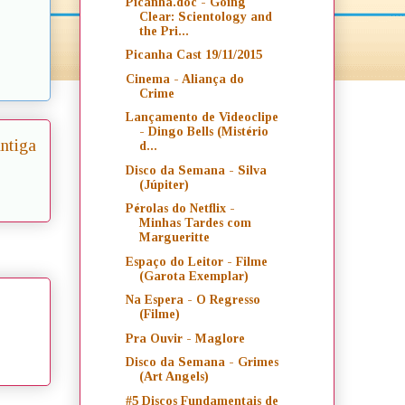
Picanha.doc - Going
Clear: Scientology and
the Pri...
Picanha Cast 19/11/2015
Cinema - Aliança do
Crime
Lançamento de Videoclipe
- Dingo Bells (Mistério
ntiga
d...
Disco da Semana - Silva
(Júpiter)
Pérolas do Netflix -
Minhas Tardes com
Margueritte
Espaço do Leitor - Filme
(Garota Exemplar)
Na Espera - O Regresso
(Filme)
Pra Ouvir - Maglore
Disco da Semana - Grimes
(Art Angels)
#5 Discos Fundamentais de