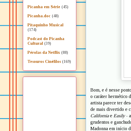
Picanha em Série
(45)
Picanha.doc
(48)
Pitaquinho Musical
(174)
Podcast do Picanha
Cultural
(39)
Pérolas da Netflix
(88)
Tesouros Cinéfilos
(169)
Bom, e é nesse pont
o caráter hermético d
artista parece ter de
de mais divertido e 
California
e
Easily
- a
grudentos e ganchudo
Madonna em início d