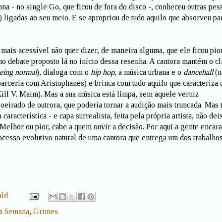
na - no single Go, que ficou de fora do disco -, conheceu outras pes
) ligadas ao seu meio. E se apropriou de tudo aquilo que absorveu pa
mais acessível não quer dizer, de maneira alguma, que ele ficou pior
 no debate proposto lá no início dessa resenha. A cantora mantém o c
eing normal
), dialoga com o
hip hop
, a música urbana e o
dancehall
(n
parceria com Aristophanes) e brinca com tudo aquilo que caracteriza 
Kill V. Maim). Mas a sua música está limpa, sem aquele verniz
irado de outrora, que poderia tornar a audição mais truncada. Mas 
característica - e capa surrealista, feita pela própria artista, não dei
Melhor ou pior, cabe a quem ouvir a decisão. Por aqui a gente encar
cesso evolutivo natural de uma cantora que entrega um dos trabalho
ald
a Semana
,
Grimes