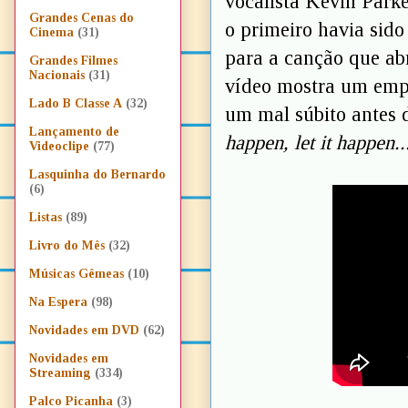
vocalista Kevin Parke
Grandes Cenas do
o primeiro havia sid
Cinema
(31)
para a canção que abr
Grandes Filmes
Nacionais
(31)
vídeo mostra um empr
Lado B Classe A
(32)
um mal súbito antes 
Lançamento de
happen, let it happen..
Videoclipe
(77)
Lasquinha do Bernardo
(6)
Listas
(89)
Livro do Mês
(32)
Músicas Gêmeas
(10)
Na Espera
(98)
Novidades em DVD
(62)
Novidades em
Streaming
(334)
Palco Picanha
(3)