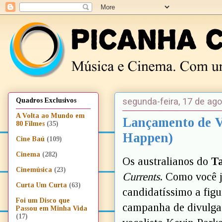
segunda-feira, 17 de ag
Quadros Exclusivos
A Volta ao Mundo em
Lançamento de Vi
80 Filmes
(35)
Happen)
Cine Baú
(109)
Cinema
(282)
Os australianos do
T
Cinemúsica
(23)
Currents
. Como você 
Curta Um Curta
(63)
candidatíssimo a fig
Foi um Disco que
campanha de divulgaç
Passou em Minha Vida
(17)