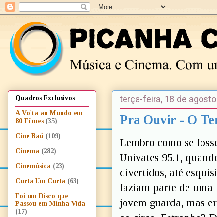
terça-feira, 18 de agost
Quadros Exclusivos
A Volta ao Mundo em
Pra Ouvir - O Te
80 Filmes
(35)
Cine Baú
(109)
Lembro como se fosse
Cinema
(282)
Univates 95.1, quando
Cinemúsica
(23)
divertidos, até esqui
Curta Um Curta
(63)
faziam parte de uma m
Foi um Disco que
jovem guarda, mas er
Passou em Minha Vida
(17)