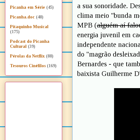
a sua sonoridade. De
Picanha em Série
(45)
clima meio "bunda m
Picanha.doc
(48)
MPB (
alguém aí fal
Pitaquinho Musical
(175)
energia juvenil em c
Podcast do Picanha
independente nacional
Cultural
(39)
do "magrão desleixado
Pérolas da Netflix
(88)
Bernardes - que tamb
Tesouros Cinéfilos
(169)
baixista Guilherme D'