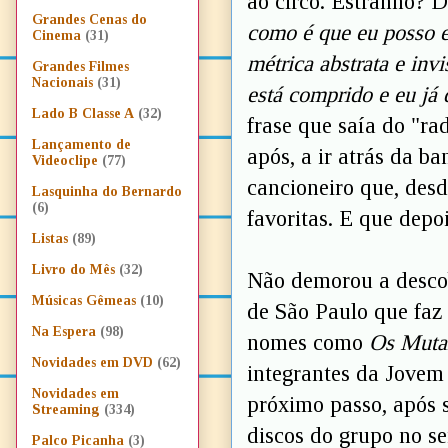
ao circo. Estranho?
Grandes Cenas do
como é que eu posso es
Cinema
(31)
métrica abstrata e inv
Grandes Filmes
Nacionais
(31)
está comprido e eu já 
Lado B Classe A
(32)
frase que saía do "r
Lançamento de
após, a ir atrás da b
Videoclipe
(77)
cancioneiro que, desd
Lasquinha do Bernardo
(6)
favoritas. E que dep
Listas
(89)
Livro do Mês
(32)
Não demorou a descob
Músicas Gêmeas
(10)
de São Paulo que faz
Na Espera
(98)
nomes como
Os Muta
Novidades em DVD
(62)
integrantes da Jovem
Novidades em
próximo passo, após s
Streaming
(334)
discos do grupo no s
Palco Picanha
(3)