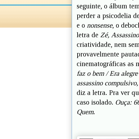
seguinte, o álbum te
perder a psicodelia d
e o
nonsense
, o deboc
letra de
Zé, Assassin
criatividade, nem sem
provavelmente pautad
cinematográficas as 
faz o bem / Era alegr
assassino compulsivo,
diz a letra. Pra ver 
caso isolado.
Ouça: 6
Quem
.