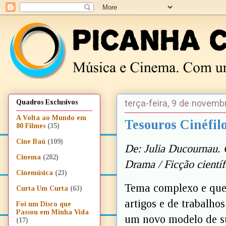
terça-feira, 9 de novemb
Quadros Exclusivos
A Volta ao Mundo em
Tesouros Cinéfilo
80 Filmes
(35)
Cine Baú
(109)
De: Julia Ducournau.
Cinema
(282)
Drama / Ficção científ
Cinemúsica
(23)
Tema complexo e que 
Curta Um Curta
(63)
artigos e de trabalh
Foi um Disco que
Passou em Minha Vida
um novo modelo de sub
(17)