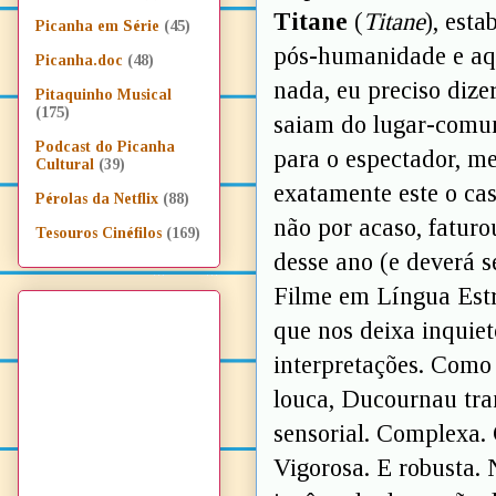
Titane
(
Titane
), est
Picanha em Série
(45)
pós-humanidade e aqu
Picanha.doc
(48)
nada, eu preciso dize
Pitaquinho Musical
(175)
saiam do lugar-comum
Podcast do Picanha
para o espectador, m
Cultural
(39)
exatamente este o cas
Pérolas da Netflix
(88)
não por acaso, fatur
Tesouros Cinéfilos
(169)
desse ano (e deverá s
Filme em Língua Estr
que nos deixa inquie
interpretações. Como
louca, Ducournau tra
sensorial. Complexa. 
Vigorosa. E robusta.