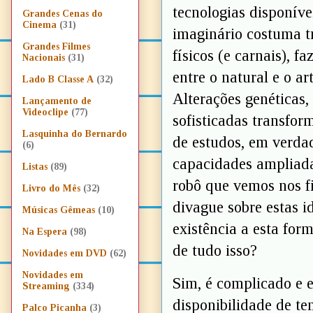
tecnologias disponívei
Grandes Cenas do
Cinema
(31)
imaginário costuma t
Grandes Filmes
físicos (e carnais), 
Nacionais
(31)
entre o natural e o ar
Lado B Classe A
(32)
Alterações genéticas,
Lançamento de
Videoclipe
(77)
sofisticadas transfo
Lasquinha do Bernardo
de estudos, em verda
(6)
capacidades ampliad
Listas
(89)
robô que vemos nos 
Livro do Mês
(32)
divague sobre estas i
Músicas Gêmeas
(10)
existência a esta for
Na Espera
(98)
de tudo isso?
Novidades em DVD
(62)
Novidades em
Sim, é complicado e e
Streaming
(334)
disponibilidade de te
Palco Picanha
(3)