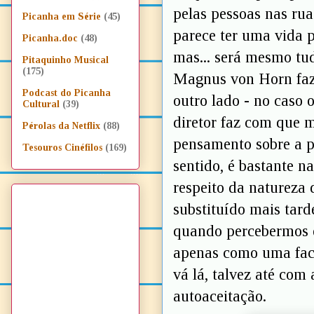
pelas pessoas nas rua
Picanha em Série
(45)
parece ter uma vida p
Picanha.doc
(48)
mas... será mesmo tu
Pitaquinho Musical
(175)
Magnus von Horn faz,
Podcast do Picanha
outro lado - no caso
Cultural
(39)
diretor faz com que 
Pérolas da Netflix
(88)
pensamento sobre a p
Tesouros Cinéfilos
(169)
sentido, é bastante 
respeito da natureza
substituído mais tar
quando percebermos q
apenas como uma fach
vá lá, talvez até com
autoaceitação.