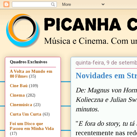
quinta-feira, 9 de setem
Quadros Exclusivos
A Volta ao Mundo em
Novidades em Str
80 Filmes
(35)
Cine Baú
(109)
De: Magnus von Horn
Cinema
(282)
Kolieczna e Julian Sw
Cinemúsica
(23)
minutos.
Curta Um Curta
(63)
"
E fora do story, tu t
Foi um Disco que
Passou em Minha Vida
recentemente nas rede
(17)