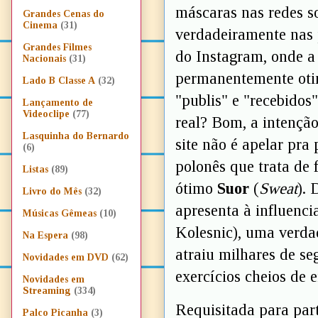
máscaras nas redes s
Grandes Cenas do
Cinema
(31)
verdadeiramente nas 
Grandes Filmes
do Instagram, onde a
Nacionais
(31)
permanentemente oti
Lado B Classe A
(32)
"publis" e "recebidos"
Lançamento de
Videoclipe
(77)
real? Bom, a intenção
Lasquinha do Bernardo
site não é apelar pra 
(6)
polonês que trata de 
Listas
(89)
ótimo
Suor
(
Sweat
). 
Livro do Mês
(32)
apresenta à influenci
Músicas Gêmeas
(10)
Kolesnic), uma verdad
Na Espera
(98)
atraiu milhares de se
Novidades em DVD
(62)
exercícios cheios de e
Novidades em
Streaming
(334)
Requisitada para par
Palco Picanha
(3)