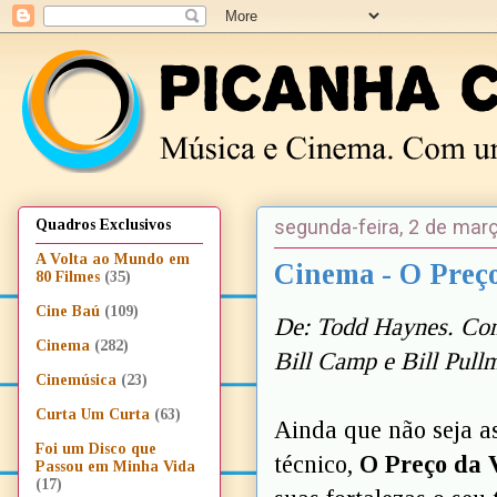
segunda-feira, 2 de mar
Quadros Exclusivos
A Volta ao Mundo em
Cinema - O Preç
80 Filmes
(35)
Cine Baú
(109)
De: Todd Haynes. Co
Cinema
(282)
Bill Camp e Bill Pul
Cinemúsica
(23)
Curta Um Curta
(63)
Ainda que não seja a
Foi um Disco que
técnico,
O Preço da 
Passou em Minha Vida
(17)