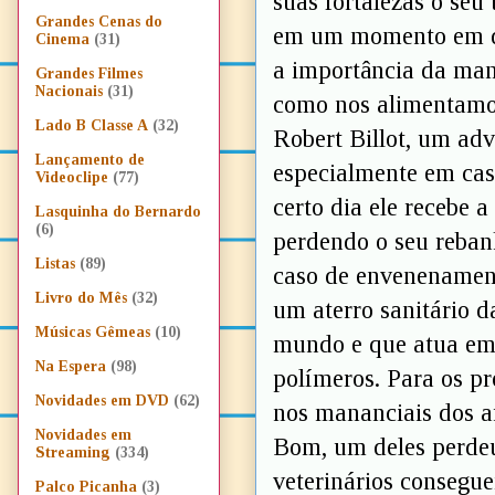
suas fortalezas o seu
Grandes Cenas do
em um momento em que
Cinema
(31)
a importância da man
Grandes Filmes
Nacionais
(31)
como nos alimentamos
Lado B Classe A
(32)
Robert Billot, um ad
Lançamento de
especialmente em cas
Videoclipe
(77)
certo dia ele recebe a
Lasquinha do Bernardo
(6)
perdendo o seu reban
Listas
(89)
caso de envenenament
Livro do Mês
(32)
um aterro sanitário 
Músicas Gêmeas
(10)
mundo e que atua em 
Na Espera
(98)
polímeros. Para os pr
Novidades em DVD
(62)
nos mananciais dos a
Novidades em
Bom, um deles perde
Streaming
(334)
veterinários consegue
Palco Picanha
(3)