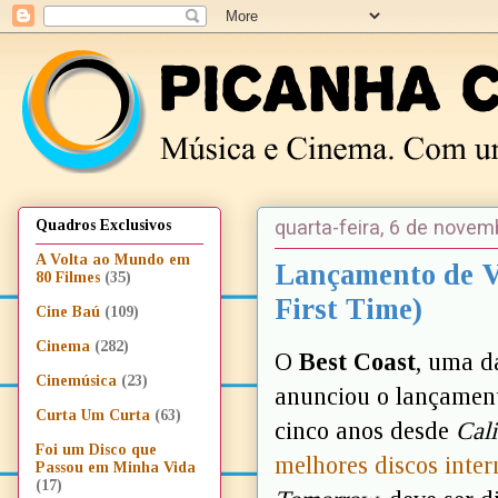
quarta-feira, 6 de nove
Quadros Exclusivos
A Volta ao Mundo em
Lançamento de Vi
80 Filmes
(35)
First Time)
Cine Baú
(109)
Cinema
(282)
O
Best Coast
, uma d
Cinemúsica
(23)
anunciou o lançament
Curta Um Curta
(63)
cinco anos desde
Cali
Foi um Disco que
melhores discos inter
Passou em Minha Vida
(17)