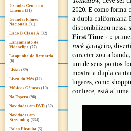
Tomorrow
, deve ser 
Grandes Cenas do
2020. E como forma de
Cinema
(31)
a dupla californiana
Grandes Filmes
Nacionais
(31)
disponibilizou nessa
Lado B Classe A
(32)
First Time
- o prime
Lançamento de
rock
garageiro, divert
Videoclipe
(77)
caracterizou a banda
Lasquinha do Bernardo
(6)
um de seus pontos fo
Listas
(89)
mostra a dupla canta
Livro do Mês
(32)
lugares, como shoppin
Músicas Gêmeas
(10)
conhece, está aí uma b
Na Espera
(98)
Novidades em DVD
(62)
Novidades em
Streaming
(334)
Palco Picanha
(3)