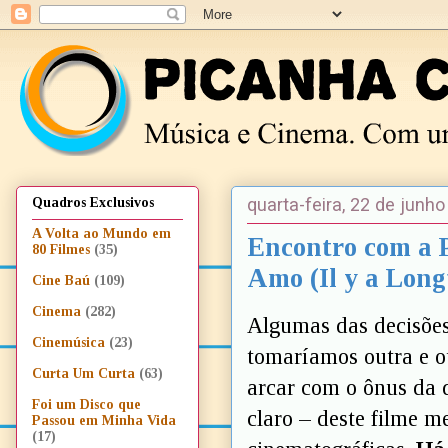
quarta-feira, 22 de junh
Quadros Exclusivos
A Volta ao Mundo em
Encontro com a 
80 Filmes
(35)
Amo (Il y a Long
Cine Baú
(109)
Cinema
(282)
Algumas das decisõe
Cinemúsica
(23)
tomaríamos outra e o
Curta Um Curta
(63)
arcar com o ônus da d
Foi um Disco que
claro – deste filme m
Passou em Minha Vida
(17)