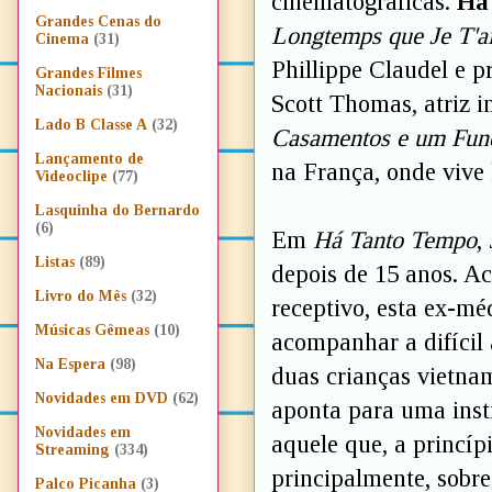
cinematográficas.
Há
Grandes Cenas do
Longtemps que Je T'a
Cinema
(31)
Phillippe Claudel e 
Grandes Filmes
Nacionais
(31)
Scott Thomas, atriz 
Lado B Classe A
(32)
Casamentos e um Fune
Lançamento de
na França, onde vive 
Videoclipe
(77)
Lasquinha do Bernardo
(6)
Em
Há Tanto Tempo
,
Listas
(89)
depois de 15 anos. A
Livro do Mês
(32)
receptivo, esta ex-mé
Músicas Gêmeas
(10)
acompanhar a difícil
Na Espera
(98)
duas crianças vietnam
Novidades em DVD
(62)
aponta para uma insti
Novidades em
aquele que, a princípi
Streaming
(334)
principalmente, sobr
Palco Picanha
(3)