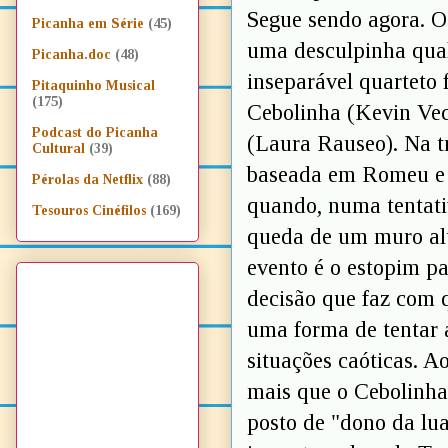
Segue sendo agora. O 
Picanha em Série
(45)
uma desculpinha qual
Picanha.doc
(48)
inseparável quarteto 
Pitaquinho Musical
(175)
Cebolinha (Kevin Vec
Podcast do Picanha
(Laura Rauseo). Na t
Cultural
(39)
baseada em Romeu e J
Pérolas da Netflix
(88)
quando, numa tentati
Tesouros Cinéfilos
(169)
queda de um muro alt
evento é o estopim p
decisão que faz com 
uma forma de tentar a
situações caóticas. A
mais que o Cebolinha
posto de "dono da lua