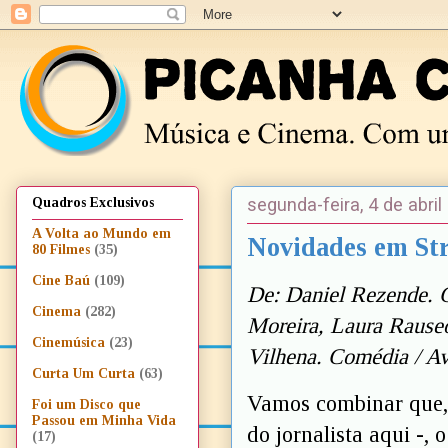
segunda-feira, 4 de abril
Quadros Exclusivos
A Volta ao Mundo em
Novidades em St
80 Filmes
(35)
Cine Baú
(109)
De: Daniel Rezende. C
Cinema
(282)
Moreira, Laura Rauseo
Cinemúsica
(23)
Vilhena. Comédia / Av
Curta Um Curta
(63)
Vamos combinar que, p
Foi um Disco que
Passou em Minha Vida
do jornalista aqui -,
(17)