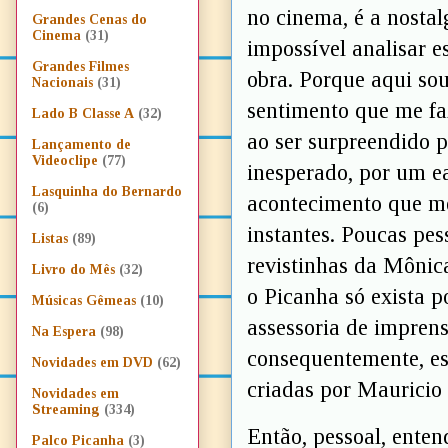
no cinema, é a nostal
Grandes Cenas do
Cinema
(31)
impossível analisar e
Grandes Filmes
obra. Porque aqui sou
Nacionais
(31)
sentimento que me fa
Lado B Classe A
(32)
ao ser surpreendido 
Lançamento de
Videoclipe
(77)
inesperado, por um ea
Lasquinha do Bernardo
acontecimento que me
(6)
instantes. Poucas pe
Listas
(89)
revistinhas da Mônic
Livro do Mês
(32)
o Picanha só exista po
Músicas Gêmeas
(10)
assessoria de imprens
Na Espera
(98)
consequentemente, esc
Novidades em DVD
(62)
criadas por Mauricio
Novidades em
Streaming
(334)
Então, pessoal, enten
Palco Picanha
(3)