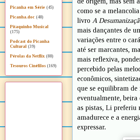
de origem, mas sem a
Picanha em Série
(45)
como se a melancolia 
Picanha.doc
(48)
livro
A Desumanizaçã
Pitaquinho Musical
mais dançantes de um
(175)
variações entre o car
Podcast do Picanha
Cultural
(39)
até ser marcantes, ma
Pérolas da Netflix
(88)
mais reflexiva, ponde
Tesouros Cinéfilos
(169)
percebido pelas melo
econômicos, sintetiza
que se equilibram de 
eventualmente, beira 
as pistas, Li preferiu
amadurece e a energia
expressar.