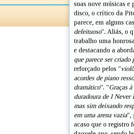
suas nove músicas e 
disco, o crítico da P
parece, em alguns cas
defeituoso
". Aliás, o
trabalho uma honrosa
e destacando a abord
que parece ser criado 
reforçado pelos "
viol
acordes de piano resso
dramático
". "
Graças à
duradoura de I Never 
mas sim deixando resp
em uma arena vazia
",
acaso que o registro f
daquele ano, sendo l