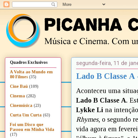
segunda-feira, 11 de jan
Quadros Exclusivos
A Volta ao Mundo em
Lado B Classe A 
80 Filmes
(35)
Cine Baú
(109)
Aconteceu uma situaç
Cinema
(282)
Lado B Classe A
. Es
Cinemúsica
(23)
Lykke Li
na intenção
Curta Um Curta
(63)
Rhymes
, o segundo r
Foi um Disco que
vida agora em feverei
Passou em Minha Vida
(17)