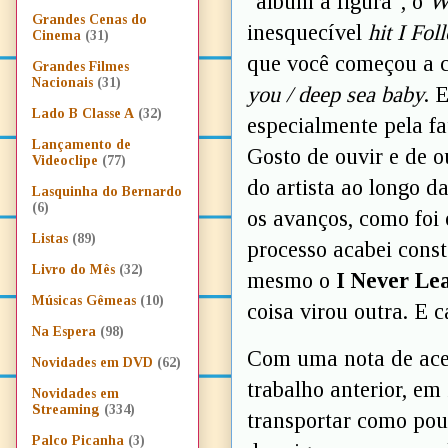
"álbum à figura", o
W
Grandes Cenas do
inesquecível
hit
I Fol
Cinema
(31)
que você começou a c
Grandes Filmes
Nacionais
(31)
you / deep sea baby
. 
Lado B Classe A
(32)
especialmente pela fa
Lançamento de
Gosto de ouvir e de o
Videoclipe
(77)
do artista ao longo d
Lasquinha do Bernardo
(6)
os avanços, como foi
Listas
(89)
processo acabei cons
Livro do Mês
(32)
mesmo o
I Never Le
Músicas Gêmeas
(10)
coisa virou outra. E c
Na Espera
(98)
Com uma nota de ace
Novidades em DVD
(62)
trabalho anterior, em
Novidades em
Streaming
(334)
transportar como pou
Palco Picanha
(3)