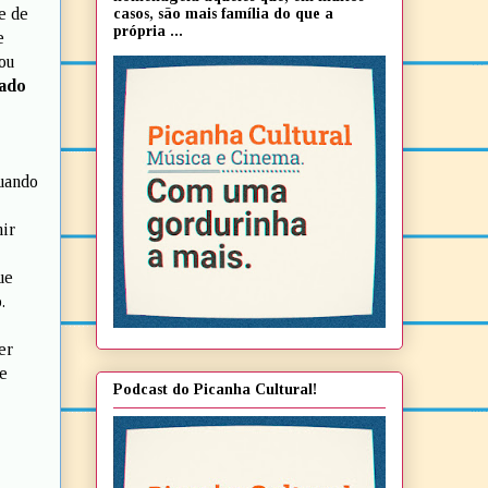
e de
casos, são mais família do que a
própria ...
e
ou
ado
quando
mir
ue
.
er
le
Podcast do Picanha Cultural!