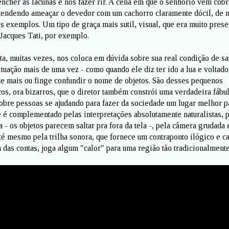
encher as lacunas e nos fazer rir. A cena em que o senhorio vem cobr
etendendo ameaçar o devedor com um cachorro claramente dócil, de
s exemplos. Um tipo de graça mais sutil, visual, que era muito prese
 Jacques Tati, por exemplo.
ta, muitas vezes, nos coloca em dúvida sobre sua real condição de sa
ituação mais de uma vez - como quando ele diz ter ido a lua e voltad
de mais ou finge confundir o nome de objetos. São desses pequenos
os, ora bizarros, que o diretor também constrói uma verdadeira fábu
obre pessoas se ajudando para fazer da sociedade um lugar melhor p
e é complementado pelas interpretações absolutamente naturalistas, 
a - os objetos parecem saltar pra fora da tela -, pela câmera grudada
é mesmo pela trilha sonora, que fornece um contraponto ilógico e ca
das contas, joga algum "calor" para uma região tão tradicionalmente 