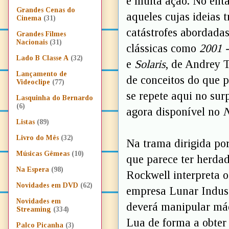
e muita ação. No ent
Grandes Cenas do
aqueles cujas ideias 
Cinema
(31)
catástrofes abordada
Grandes Filmes
Nacionais
(31)
clássicas como
2001 
Lado B Classe A
(32)
e
Solaris
, de Andrey 
Lançamento de
de conceitos do que 
Videoclipe
(77)
se repete aqui no su
Lasquinha do Bernardo
(6)
agora disponível no
N
Listas
(89)
Livro do Mês
(32)
Na trama dirigida po
Músicas Gêmeas
(10)
que parece ter herdad
Na Espera
(98)
Rockwell interpreta o
Novidades em DVD
(62)
empresa Lunar Indust
Novidades em
deverá manipular máq
Streaming
(334)
Lua de forma a obter
Palco Picanha
(3)