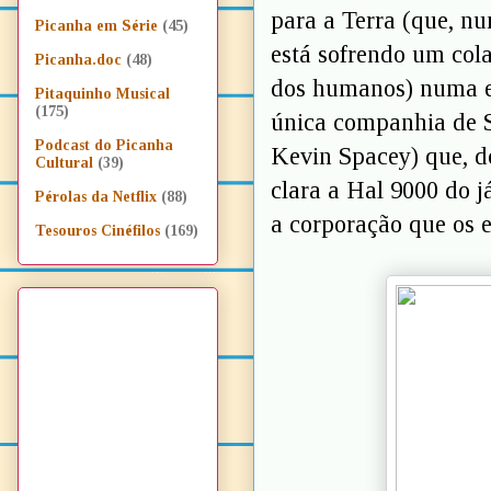
para a Terra (que, n
Picanha em Série
(45)
está sofrendo um cola
Picanha.doc
(48)
dos humanos) numa es
Pitaquinho Musical
(175)
única companhia de 
Podcast do Picanha
Kevin Spacey) que, d
Cultural
(39)
clara a Hal 9000 do 
Pérolas da Netflix
(88)
a corporação que os e
Tesouros Cinéfilos
(169)