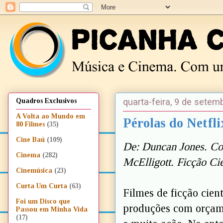
quarta-feira, 9 de setem
Quadros Exclusivos
A Volta ao Mundo em
Pérolas do Netfli
80 Filmes
(35)
Cine Baú
(109)
De: Duncan Jones. C
Cinema
(282)
McElligott. Ficção Cie
Cinemúsica
(23)
Curta Um Curta
(63)
Filmes de ficção cien
Foi um Disco que
produções com orçame
Passou em Minha Vida
(17)