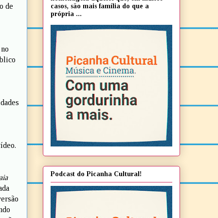
co de
casos, são mais família do que a
própria ...
 no
blico
idades
ídeo.
Podcast do Picanha Cultural!
aia
ada
versão
ando