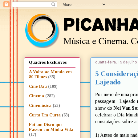
quarta-feira, 15 de julh
Quadros Exclusivos
5 Consideraç
A Volta ao Mundo em
80 Filmes
(35)
Lajeado
Cine Baú
(109)
Por meio de uma prom
Cinema
(282)
passagem - Lajeado r
Cinemúsica
(23)
show do
Nei Van So
celebrar o Dia Mundi
Curta Um Curta
(63)
constatações sobre a
Foi um Disco que
Passou em Minha Vida
(17)
1) Antes de mais nad