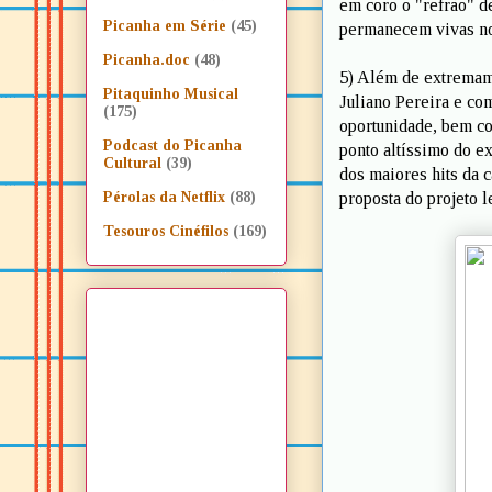
em coro o "refrão" d
Picanha em Série
(45)
permanecem vivas no
Picanha.doc
(48)
5) Além de extremame
Pitaquinho Musical
Juliano Pereira e co
(175)
oportunidade, bem co
Podcast do Picanha
ponto altíssimo do ex
Cultural
(39)
dos maiores hits da c
proposta do projeto 
Pérolas da Netflix
(88)
Tesouros Cinéfilos
(169)