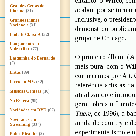
entanto, o
Wilco
, co
Grandes Cenas do
acabou por se tornar 
Cinema
(31)
Inclusive, o preside
Grandes Filmes
Nacionais
(31)
demonstrou publicame
Lado B Classe A
(32)
grupo de Chicago.
Lançamento de
Videoclipe
(77)
O primeiro álbum (
A
Lasquinha do Bernardo
(6)
mais pura, com o
Wi
Listas
(89)
conhecemos por Alt. 
Livro do Mês
(32)
referência artistas d
Músicas Gêmeas
(10)
atualizando e introdu
Na Espera
(98)
gerou obras influent
Novidades em DVD
(62)
There
, de 1996), a b
Novidades em
ainda do country e do
Streaming
(334)
experimentalismo em 
Palco Picanha
(3)