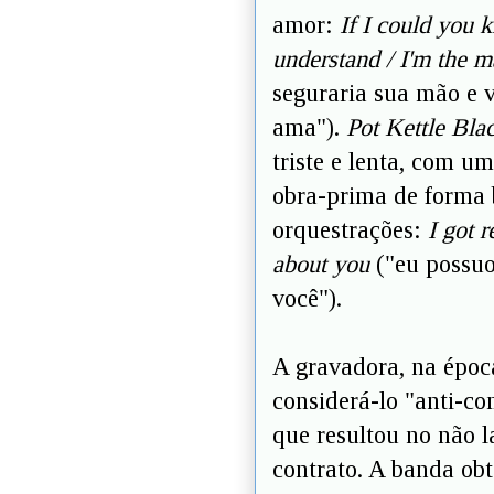
amor:
If I could you 
understand / I'm the 
seguraria sua mão e 
ama").
Pot Kettle Bla
triste e lenta, com u
obra-prima de forma 
orquestrações:
I got 
about you
("eu possuo
você").
A gravadora, na época
considerá-lo "anti-co
que resultou no não 
contrato. A banda obt