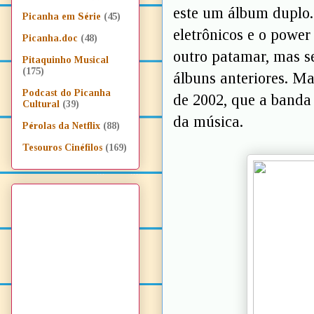
este um álbum dupl
Picanha em Série
(45)
eletrônicos e o powe
Picanha.doc
(48)
outro patamar, mas se
Pitaquinho Musical
(175)
álbuns anteriores. Ma
Podcast do Picanha
de 2002, que a banda 
Cultural
(39)
da música.
Pérolas da Netflix
(88)
Tesouros Cinéfilos
(169)