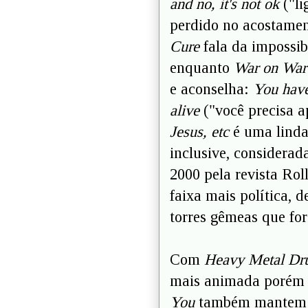
and no, it's not ok
("li
perdido no acostamen
Cure
fala da impossib
enquanto
War on Wa
e aconselha:
You have
alive
("você precisa ap
Jesus, etc
é uma linda 
inclusive, considera
2000 pela revista Rol
faixa mais política, d
torres gêmeas que fo
Com
Heavy Metal D
mais animada porém d
You
também mantem o 