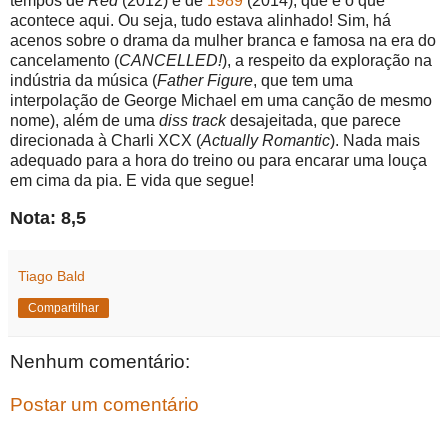
tempos de
Red
(2012) e de
1989
(2014), que é o que
acontece aqui. Ou seja, tudo estava alinhado! Sim, há
acenos sobre o drama da mulher branca e famosa na era do
cancelamento (
CANCELLED!
), a respeito da exploração na
indústria da música (
Father Figure
, que tem uma
interpolação de George Michael em uma canção de mesmo
nome), além de uma
diss track
desajeitada, que parece
direcionada à Charli XCX (
Actually Romantic
). Nada mais
adequado para a hora do treino ou para encarar uma louça
em cima da pia. E vida que segue!
Nota: 8,5
Tiago Bald
Compartilhar
Nenhum comentário:
Postar um comentário