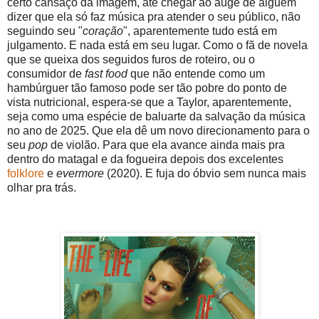
certo cansaço da imagem, até chegar ao auge de alguém
dizer que ela só faz música pra atender o seu público, não
seguindo seu "
coração
", aparentemente tudo está em
julgamento. E nada está em seu lugar. Como o fã de novela
que se queixa dos seguidos furos de roteiro, ou o
consumidor de
fast food
que não entende como um
hambúrguer tão famoso pode ser tão pobre do ponto de
vista nutricional, espera-se que a Taylor, aparentemente,
seja como uma espécie de baluarte da salvação da música
no ano de 2025. Que ela dê um novo direcionamento para o
seu
pop
de violão. Para que ela avance ainda mais pra
dentro do matagal e da fogueira depois dos excelentes
folklore
e
evermore
(2020). E fuja do óbvio sem nunca mais
olhar pra trás.