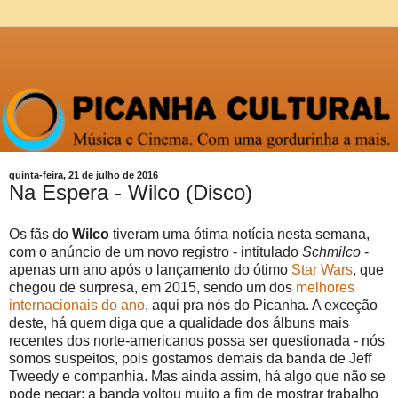
quinta-feira, 21 de julho de 2016
Na Espera - Wilco (Disco)
Os fãs do
Wilco
tiveram uma ótima notícia nesta semana,
com o anúncio de um novo registro - intitulado
Schmilco
-
apenas um ano após o lançamento do ótimo
Star Wars
, que
chegou de surpresa, em 2015, sendo um dos
melhores
internacionais do ano
, aqui pra nós do Picanha. A exceção
deste, há quem diga que a qualidade dos álbuns mais
recentes dos norte-americanos possa ser questionada - nós
somos suspeitos, pois gostamos demais da banda de Jeff
Tweedy e companhia. Mas ainda assim, há algo que não se
pode negar: a banda voltou muito a fim de mostrar trabalho