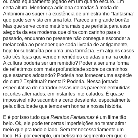
ou cada equipamento jogado em um quarto escuro. Em
certa altura, Mendonça adiciona camadas à moda de
Antonioni ao sugerir a existência de um estranho "fantasma"
que pode ser visto em uma foto. Parece um grande borrão.
Mas que serve como metáfora mais que perfeita para essa
alegoria da era moderna que olha com carinho para o
passado, enquanto no presente não consegue esconder a
melancolia ao perceber que cada livraria de antigamente,
hoje foi substituída por uma uma farmácia. Em alguns casos
são três lojas que vendem remédios coladas uma na outra.
A cultura poderia ser um remédio? Poderia ser uma forma
de refletirmos com mais profundidade sobre os caminhos
que estamos adotando? Poderia nos fornecer uma espécie
de cura? Espiritual? mental? Poderia. Nessa jornada
especulativa do narrador essas ideias parecem embutidas
recortes alternados, em instantes intercalados. É quase
impossível não sucumbir a certo desalento, especialmente
pela dificuldade que temos em honrar a nossa história.
E é por isso tudo que
Retratos Fantasmas
é um filme tão
belo. Ok, ele pode ter certas imperfeições ao tentar atirar
meio que pra todo o lado. Sem ter necessariamente um
foco. Há, por exemplo, um belíssimo segmento em que o