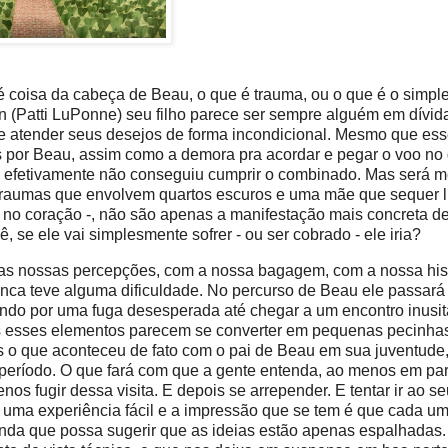
 coisa da cabeça de Beau, o que é trauma, ou o que é o simpl
n (Patti LuPonne) seu filho parece ser sempre alguém em dívi
o de atender seus desejos de forma incondicional. Mesmo que es
as por Beau, assim como a demora pra acordar e pegar o voo no 
 efetivamente não conseguiu cumprir o combinado. Mas será 
s traumas que envolvem quartos escuros e uma mãe que sequer 
 no coração -, não são apenas a manifestação mais concreta 
 se ele vai simplesmente sofrer - ou ser cobrado - ele iria?
m as nossas percepções, com a nossa bagagem, com a nossa hist
 teve alguma dificuldade. No percurso de Beau ele passará
ando por uma fuga desesperada até chegar a um encontro inusi
dos esses elementos parecem se converter em pequenas pecinha
o que aconteceu de fato com o pai de Beau em sua juventude
ríodo. O que fará com que a gente entenda, ao menos em par
s fugir dessa visita. E depois se arrepender. E tentar ir ao se
 é uma experiência fácil e a impressão que se tem é que cada u
- ainda que possa sugerir que as ideias estão apenas espalhadas