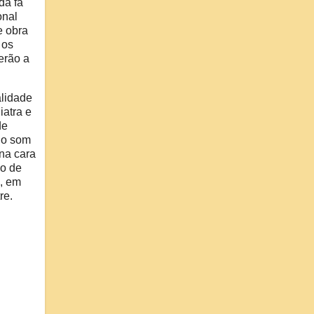
da fã
onal
e obra
 os
erão a
alidade
iatra e
de
 o som
na cara
so de
, em
re.