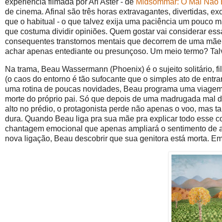
experiência filmada por Ari Aster - de
Midsommar: O Mal Não 
de cinema. Afinal são três horas extravagantes, divertidas, 
que o habitual - o que talvez exija uma paciência um pouco m
que costuma dividir opiniões. Quem gostar vai considerar ess
consequentes transtornos mentais que decorrem de uma mãe c
achar apenas entediante ou presunçoso. Um meio termo? Tal
Na trama, Beau Wassermann (Phoenix) é o sujeito solitário, f
(o caos do entorno é tão sufocante que o simples ato de entra
uma rotina de poucas novidades, Beau programa uma viagem p
morte do próprio pai. Só que depois de uma madrugada mal 
alto no prédio, o protagonista perde não apenas o voo, mas
dura. Quando Beau liga pra sua mãe pra explicar todo esse co
chantagem emocional que apenas ampliará o sentimento de 
nova ligação, Beau descobrir que sua genitora está morta. E