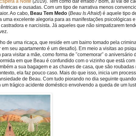
Espera a Noite
(2019). Tem como dar errado? Bom, aí vai de ca
excêntricas e ousadas. Com um tipo de narrativa menos convenci
aior. Ao cabo,
Beau Tem Medo
(
Beau Is Afraid
) é aquele tipo d
a uma excelente alegoria para as manifestações psicológicas e
astradora e narcisista. Já aqueles que não simpatizarem tend
vez.
ilho de uma ricaça, que reside em um bairro tomado pela crimin
r em seu apartamento é um desafio). Em meio a visitas ao psiqu
ara visitar a mãe, como forma de "comemorar" o aniversário 
dormida em que Beau é confundido com o vizinho que está com
 também a sua bagagem e as chaves de casa, que são roubadas 
ntexto, ela faz pouco caso. Mais do que isso, inicia um proces
ansiedade de Beau. Com tudo piorando no dia seguinte quando
m um trágico acidente doméstico envolvendo a queda de um lust