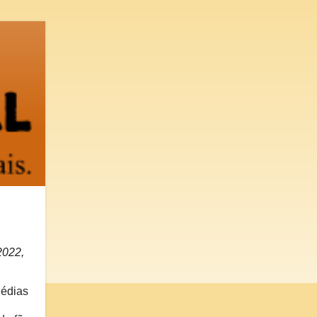
2022,
gédias