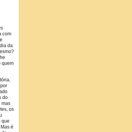
es
da com
se
dia da
mesmo?
lhe
de quem
ória.
 por
tado
s do
, mas
tes, os
u
m que
. Mas é