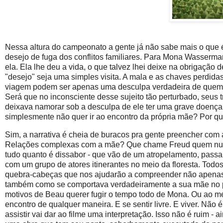
Nessa altura do campeonato a gente já não sabe mais o que é
desejo de fuga dos conflitos familiares. Para Mona Wasserma
ela. Ela lhe deu a vida, o que talvez lhei deixe na obrigaçã
"desejo" seja uma simples visita. A mala e as chaves perdid
viagem podem ser apenas uma desculpa verdadeira de quem
Será que no inconsciente desse sujeito tão perturbado, seu
deixava namorar sob a desculpa de ele ter uma grave doença
simplesmente não quer ir ao encontro da própria mãe? Por quê,
Sim, a narrativa é cheia de buracos pra gente preencher co
Relações complexas com a mãe? Que chame Freud quem nunca
tudo quanto é dissabor - que vão de um atropelamento, pass
com um grupo de atores itinerantes no meio da floresta. To
quebra-cabeças que nos ajudarão a compreender não apenas 
também como se comportava verdadeiramente a sua mãe no pe
motivos de Beau querer fugir o tempo todo de Mona. Ou ao meno
encontro de qualquer maneira. E se sentir livre. E viver. Não
assistir vai dar ao filme uma interpretação. Isso não é ruim 